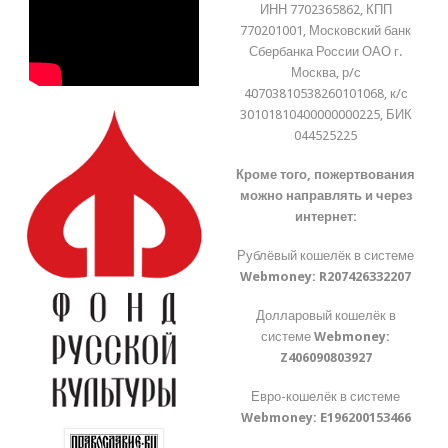
ИНН 7702365862, КПП
770201001, Московский банк
Сбербанка России ОАО г.
Москва, р/с
40703810538260101068, к/с
30101810400000000225, БИК
044525225
Кроме того, пожертвования
можно направлять и через
интернет:
Рублёвый кошелёк в системе
Webmoney:
R207426332207
Долларовый кошелёк в
системе
Webmoney:
Z406090803927
Евро-кошелёк в системе
Webmoney:
E196200153466