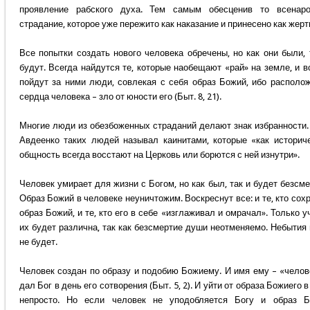
проявление рабского духа. Тем самым обесценив то всенаро
страдание, которое уже пережито как наказание и принесено как жерт
Все попытки создать нового человека обречены, но как они были, 
будут. Всегда найдутся те, которые наобещают «рай» на земле, и в
пойдут за ними люди, совлекая с себя образ Божий, ибо располо
сердца человека – зло от юности его (Быт. 8, 21).
Многие люди из обезбоженных страданий делают знак избранности.
Авдеенко таких людей называл каинитами, которые «как историч
общность всегда восстают на Церковь или борются с ней изнутри».
Человек умирает для жизни с Богом, но как был, так и будет безсме
Образ Божий в человеке неуничтожим. Воскреснут все: и те, кто сох
образ Божий, и те, кто его в себе «изглаживал и омрачал». Только у
их будет различна, так как безсмертие души неотменяемо. Небытия 
не будет.
Человек создан по образу и подобию Божиему. И имя ему – «челов
дал Бог в день его сотворения (Быт. 5, 2). И уйти от образа Божиего в
непросто. Но если человек не уподобляется Богу и образ Б