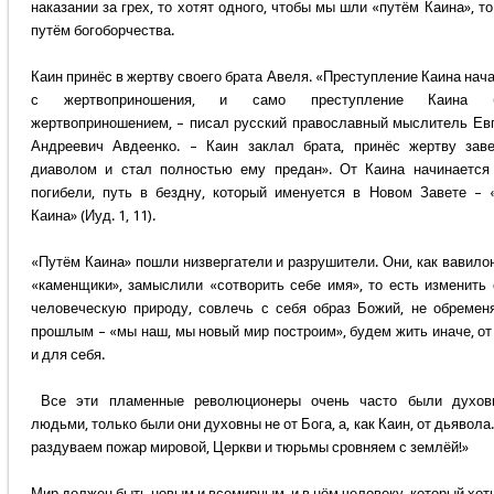
наказании за грех, то хотят одного, чтобы мы шли «путём Каина», то
путём богоборчества.
Каин принёс в жертву своего брата Авеля. «Преступление Каина нач
с жертвоприношения, и само преступление Каина 
жертвоприношением, – писал русский православный мыслитель Ев
Андреевич Авдеенко. – Каин заклал брата, принёс жертву зав
диаволом и стал полностью ему предан». От Каина начинается
погибели, путь в бездну, который именуется в Новом Завете – 
Каина» (Иуд. 1, 11).
«Путём Каина» пошли низвергатели и разрушители. Они, как вавило
«каменщики», замыслили «сотворить себе имя», то есть изменить
человеческую природу, совлечь с себя образ Божий, не обремен
прошлым – «мы наш, мы новый мир построим», будем жить иначе, от
и для себя.
Все эти пламенные революционеры очень часто были духов
людьми, только были они духовны не от Бога, а, как Каин, от дьявола
раздуваем пожар мировой, Церкви и тюрьмы сровняем с землёй!»
Мир должен быть новым и всемирным, и в нём человеку, который хоть