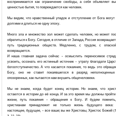
воспринимается как ограничение свободы, а себя объявляет в
ценностью бытия, то повреждается как человек.
Мы видим, что нравственный упадок и отступление от Бога могут
долгими и длиться не одну эпоху.
Много зла и множество зол может сделать человек, но может по
обратиться к Богу. Сегодня, в отличие от Запада, Россия возвращает
путь традиционных обществ. Медленно, с трудом, с опаской
возвращается.
И наша главная задача сейчас – осмыслить переносимое страд
усвоить, осознать его истинный источник – утрату благодати Царс
богоотступничество. А что касается покаяния, то ведь это обраще
Богу, оно не ставит покаявшегося в разряд неполноценных
опозоренных, как пытаются нам внушить общечеловеки.
Мы не знаем, когда будет конец истории. Но знаем, что хрис
остаются в истории до её конца. И за это время мы должны пройти
жизни, путь покаяния – обращения к Богу. И будем помнить
христианам принадлежит не только жизнь будущего века: 
настоящее, будущее, – все ваше; вы же Христовы, Христос Божий (1
3, 22, 23).