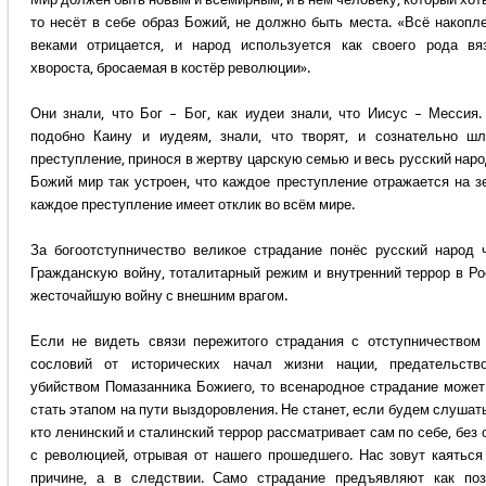
то несёт в себе образ Божий, не должно быть места. «Всё накопл
веками отрицается, и народ используется как своего рода вя
хвороста, бросаемая в костёр революции».
Они знали, что Бог – Бог, как иудеи знали, что Иисус – Мессия.
подобно Каину и иудеям, знали, что творят, и сознательно ш
преступление, принося в жертву царскую семью и весь русский наро
Божий мир так устроен, что каждое преступление отражается на з
каждое преступление имеет отклик во всём мире.
За богоотступничество великое страдание понёс русский народ 
Гражданскую войну, тоталитарный режим и внутренний террор в Ро
жесточайшую войну с внешним врагом.
Если не видеть связи пережитого страдания с отступничеством
сословий от исторических начал жизни нации, предательств
убийством Помазанника Божиего, то всенародное страдание может
стать этапом на пути выздоровления. Не станет, если будем слушать
кто ленинский и сталинский террор рассматривает сам по себе, без 
с революцией, отрывая от нашего прошедшего. Нас зовут каяться
причине, а в следствии. Само страдание предъявляют как по