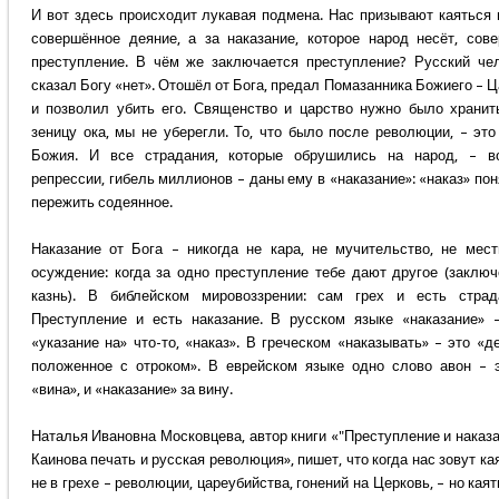
И вот здесь происходит лукавая подмена. Нас призывают каяться 
совершённое деяние, а за наказание, которое народ несёт, сов
преступление. В чём же заключается преступление? Русский че
сказал Богу «нет». Отошёл от Бога, предал Помазанника Божиего – Ц
и позволил убить его. Священство и царство нужно было хранит
зеницу ока, мы не уберегли. То, что было после революции, – это
Божия. И все страдания, которые обрушились на народ, – в
репрессии, гибель миллионов – даны ему в «наказание»: «наказ» пон
пережить содеянное.
Наказание от Бога – никогда не кара, не мучительство, не мест
осуждение: когда за одно преступление тебе дают другое (заключ
казнь). В библейском мировоззрении: сам грех и есть страд
Преступление и есть наказание. В русском языке «наказание» 
«указание на» что-то, «наказ». В греческом «наказывать» – это «д
положенное с отроком». В еврейском языке одно слово авон – 
«вина», и «наказание» за вину.
Наталья Ивановна Московцева, автор книги «"Преступление и наказа
Каинова печать и русская революция», пишет, что когда нас зовут ка
не в грехе – революции, цареубийства, гонений на Церковь, – но каят