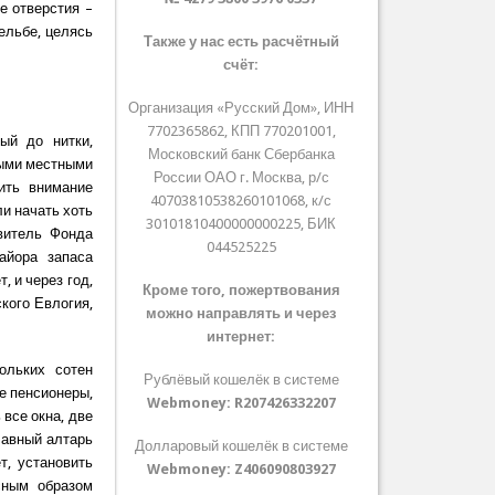
е отверстия –
ельбе, целясь
Также у нас есть расчётный
счёт:
Организация «Русский Дом», ИНН
7702365862, КПП 770201001,
ый до нитки,
Московский банк Сбербанка
ными местными
России ОАО г. Москва, р/с
ить внимание
40703810538260101068, к/с
и начать хоть
30101810400000000225, БИК
авитель Фонда
044525225
айора запаса
 и через год,
Кроме того, пожертвования
кого Евлогия,
можно направлять и через
интернет:
ольких сотен
Рублёвый кошелёк в системе
е пенсионеры,
Webmoney:
R207426332207
 все окна, две
лавный алтарь
Долларовый кошелёк в системе
т, установить
Webmoney:
Z406090803927
сным образом