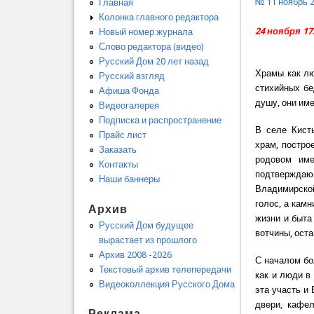
№ 11 ноябрь 
Главная
Колонка главного редактора
24 ноября 1
Новый номер журнала
Слово редактора (видео)
Русский Дом 20 лет назад
Храмы как лю
Русский взгляд
стихийных бе
Афиша Фонда
душу, они им
Видеогалерея
Подписка и распространение
В селе Кист
Прайс лист
храм, постро
Заказать
родовом име
Контакты
подтверждающ
Наши баннеры
Владимирской
голос, а кам
Архив
жизни и быта
Русский Дом будущее
вотчины, ост
вырастает из прошлого
Архив 2008 -2026
С началом бо
Текстовый архив телепередачи
как и люди в
Видеоколлекция Русского Дома
эта участь и
двери, кафел
Реклама