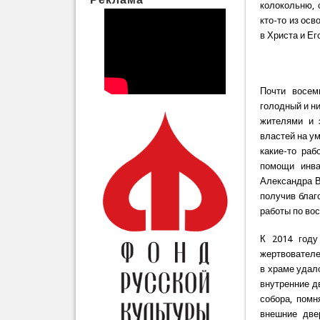
колокольню, 
кто-то из ос
в Христа и Е
Почти восем
голодный и н
жителями и 
властей на у
какие-то раб
помощи инва
Александра В
получив благ
работы по во
К 2014 году
жертвователе
в храме удало
внутренние д
собора, помн
внешние две