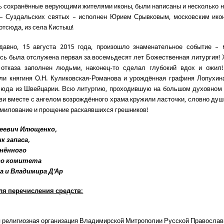
 сохранённые верующими жителями иконы, были написаны и несколько н
 – Суздальских святых – исполнен Юрием Срывковым, московским икон
 отсюда, из села Кистыш!
давно, 15 августа 2015 года, произошло знаменательное событие – 
сь была отслужена первая за восемьдесят лет Божественная литургия! 
 отказа заполнен людьми, наконец-то сделал глубокий вдох и ожил!
ли княгиня О.Н. Куликовская-Романова и урождённая графиня Лопухин
сюда из Швейцарии. Всю литургию, проходившую на большом духовном 
ви вместе с ангелом возрождённого храма кружили ласточки, словно ду
омилование и прощение раскаявшихся грешников!
сеевич Илющенко,
к запаса,
инённого
го комитета
 и Владимира Д’Ар
ля перечисления средств:
 религиозная организация Владимирской Митрополии Русской Православ