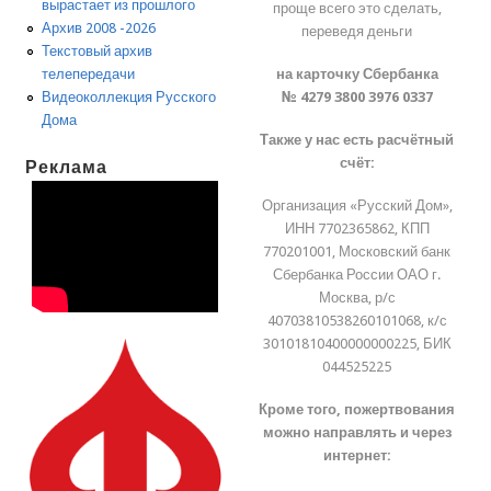
вырастает из прошлого
проще всего это сделать,
Архив 2008 -2026
переведя деньги
Текстовый архив
на карточку Сбербанка
телепередачи
№ 4279 3800 3976 0337
Видеоколлекция Русского
Дома
Также у нас есть расчётный
счёт:
Реклама
Организация «Русский Дом»,
ИНН 7702365862, КПП
770201001, Московский банк
Сбербанка России ОАО г.
Москва, р/с
40703810538260101068, к/с
30101810400000000225, БИК
044525225
Кроме того, пожертвования
можно направлять и через
интернет: