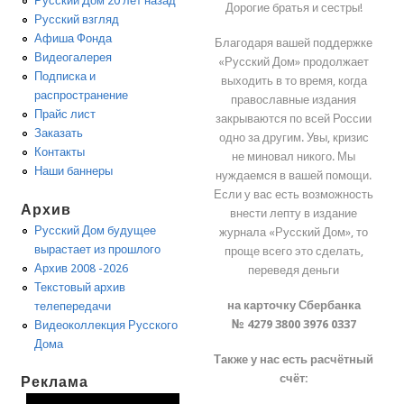
Русский Дом 20 лет назад
Дорогие братья и сестры!
Русский взгляд
Афиша Фонда
Благодаря вашей поддержке
Видеогалерея
«Русский Дом» продолжает
Подписка и
выходить в то время, когда
распространение
православные издания
Прайс лист
закрываются по всей России
Заказать
одно за другим. Увы, кризис
Контакты
не миновал никого. Мы
Наши баннеры
нуждаемся в вашей помощи.
Если у вас есть возможность
Архив
внести лепту в издание
Русский Дом будущее
журнала «Русский Дом», то
вырастает из прошлого
проще всего это сделать,
Архив 2008 -2026
переведя деньги
Текстовый архив
на карточку Сбербанка
телепередачи
№ 4279 3800 3976 0337
Видеоколлекция Русского
Дома
Также у нас есть расчётный
счёт:
Реклама