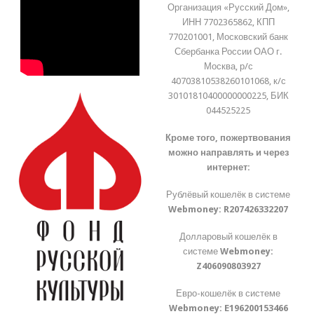
Организация «Русский Дом»,
ИНН 7702365862, КПП
770201001, Московский банк
Сбербанка России ОАО г.
Москва, р/с
40703810538260101068, к/с
30101810400000000225, БИК
044525225
Кроме того, пожертвования
можно направлять и через
интернет:
Рублёвый кошелёк в системе
Webmoney:
R207426332207
Долларовый кошелёк в
системе
Webmoney:
Z406090803927
Евро-кошелёк в системе
Webmoney:
E196200153466