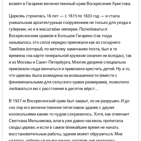
возвёл в Гагарине величественный храм Воскресения Христова.
Церковь строилась 18 лет — с 1815 по 1833 год — и стала
уникальным архитектурным сооружением не только для уезда и
губернии, но и в масштабах империи. Полюбоваться
Воскресенским храмом в Большое Гагарино (так тогда
называлось это село) нередко приезжали как из соседнего
Тамбова (который, по меткому замечанию поэта, был в те
времена «на карте генеральной кружком означен не всегда»), так
и из Москвы и Санкт-Петербурга. Многие дворяне специально
приезжали сюда венчаться и привозили крестить детей. Ну а то,
что церковь была возведена на возвышенности (вместе с
феноменальными для сельского храма размерами), позволяло
любоваться ею с расстояния в десяток вёрст…
В 1937-м Воскресенский храм был закрыт, но не разрушен. И до
сих пор его величественное пятиглавое здание с двумя
колокольнями каким-то чудом сохранилось. Хотя, как отмечает
Светлана Мельникова, влага уже давно насквозь пропитала
своды церкви, и если в самое ближайшее время не начать
восстановительные работы, здание может обрушиться. Мне
удалось забраться на его крышу, которая, как оказалось,