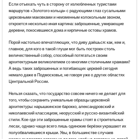
Если отъехать чуть в сторону от излюбленных туристами
маршрутов «Золотого кольца» с радующими глаз сусальными
церковными маковками и неизменным колокольным звоном,
откроется несколько иная картина: заброшенные, умирающие
деревни, покосившиеся дома и кирпичные остовы храмов.
Порой настолько впечатляющих, что диву даёшься: как, кем и,
главное, для кого в такой глуши мог быть построен столь
величественный собор, способный потягаться своим
архитектурным великолепием со многими столичными храмами?
А ведь таких заброшенных и погибающих церквей сегодня
немало даже в Подмосковье, не говоря уже о других областях
Центральной России.
Нельзя сказать, что государство совсем ничего не делает для
того, чтобы сохранить уникальные образцы церковной
архитектуры: нарышкинское барокко, александровский и
николаевский классицизм, неорусский и русско-византийский
стили. Кое-где эти заброшенные храмы стоят в строительных
лесах, однако чаще всего лишь одинокие берёзки украшают их
полуобвалившиеся крыши. Увы, в большинстве случаев