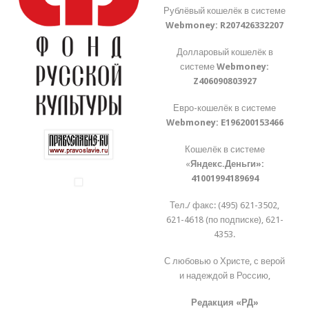
Рублёвый кошелёк в системе
Webmoney:
R207426332207
Долларовый кошелёк в
системе
Webmoney:
Z406090803927
Евро-кошелёк в системе
Webmoney:
E196200153466
Кошелёк в системе
«
Яндекс.Деньги»:
41001994189694
Тел./ факс: (495) 621-3502,
621-4618 (по подписке), 621-
4353.
С любовью о Христе, с верой
и надеждой в Россию,
Редакция «РД»