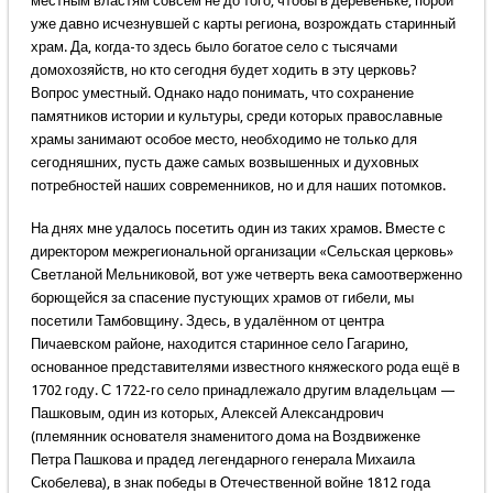
местным властям совсем не до того, чтобы в деревеньке, порой
уже давно исчезнувшей с карты региона, возрождать старинный
храм. Да, когда-то здесь было богатое село с тысячами
домохозяйств, но кто сегодня будет ходить в эту церковь?
Вопрос уместный. Однако надо понимать, что сохранение
памятников истории и культуры, среди которых православные
храмы занимают особое место, необходимо не только для
сегодняшних, пусть даже самых возвышенных и духовных
потребностей наших современников, но и для наших потомков.
На днях мне удалось посетить один из таких храмов. Вместе с
директором межрегиональной организации «Сельская церковь»
Светланой Мельниковой, вот уже четверть века самоотверженно
борющейся за спасение пустующих храмов от гибели, мы
посетили Тамбовщину. Здесь, в удалённом от центра
Пичаевском районе, находится старинное село Гагарино,
основанное представителями известного княжеского рода ещё в
1702 году. С 1722-го село принадлежало другим владельцам —
Пашковым, один из которых, Алексей Александрович
(племянник основателя знаменитого дома на Воздвиженке
Петра Пашкова и прадед легендарного генерала Михаила
Скобелева), в знак победы в Отечественной войне 1812 года