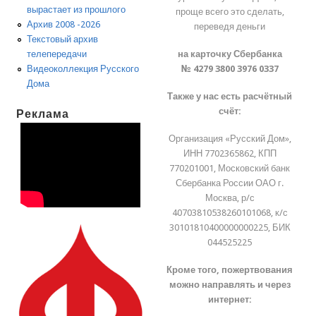
вырастает из прошлого
проще всего это сделать,
Архив 2008 -2026
переведя деньги
Текстовый архив
на карточку Сбербанка
телепередачи
№ 4279 3800 3976 0337
Видеоколлекция Русского
Дома
Также у нас есть расчётный
счёт:
Реклама
Организация «Русский Дом»,
ИНН 7702365862, КПП
770201001, Московский банк
Сбербанка России ОАО г.
Москва, р/с
40703810538260101068, к/с
30101810400000000225, БИК
044525225
Кроме того, пожертвования
можно направлять и через
интернет: