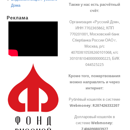
Также у нас есть расчётный
Дома
счёт:
Реклама
Организация «Русский Дом»,
ИНН 7702365862, КПП
770201001, Московский банк
Сбербанка России ОАО г.
Москва, р/с
40703810538260101068, к/с
30101810400000000225, БИК
044525225
Кроме того, пожертвования
можно направлять и через
интернет:
Рублёвый кошелёк в системе
Webmoney:
R207426332207
Долларовый кошелёк в
системе
Webmoney:
Z406090803927