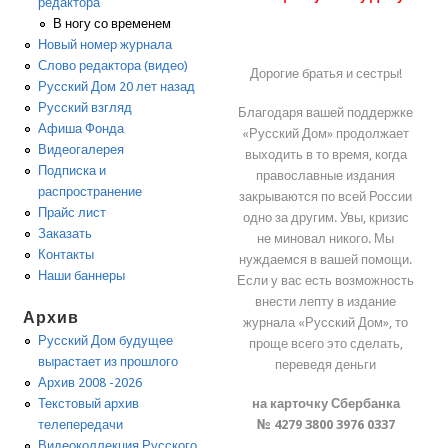
редактора
В ногу со временем
Новый номер журнала
Слово редактора (видео)
Дорогие братья и сестры!
Русский Дом 20 лет назад
Русский взгляд
Благодаря вашей поддержке
Афиша Фонда
«Русский Дом» продолжает
Видеогалерея
выходить в то время, когда
Подписка и
православные издания
распространение
закрываются по всей России
Прайс лист
одно за другим. Увы, кризис
Заказать
не миновал никого. Мы
Контакты
нуждаемся в вашей помощи.
Наши баннеры
Если у вас есть возможность
внести лепту в издание
Архив
журнала «Русский Дом», то
Русский Дом будущее
проще всего это сделать,
вырастает из прошлого
переведя деньги
Архив 2008 -2026
на карточку Сбербанка
Текстовый архив
№ 4279 3800 3976 0337
телепередачи
Видеоколлекция Русского