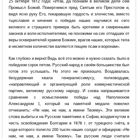
25 октября 1812 года: «Итак, да познаем в великом деле сем
Промысл Божий. Повергнемся пред Святым его Престолом и,
видя ясно руку Его, покаравшую гордость и злочестие, вместо
тщеславия и кичения о победах наших научимся из сего
великого и страшного примера быть кроткими и смиренными
законов и воли исполнителями, не похожими на сих отпадших от
веры осквернителей храмов Божиих, врагов наших, которых тела
в несметном количестве валяются пищею псам и воронам».
Как глубоко и верно! Ведь всё это можно и нужно сказать было в
победном сорок пятом. Русский народ в своём большинстве был
готов это услышать. Но этого не произошло. Воздавалась
безудержная хвала генералиссимусу, полководцам,
«направляющей и организующей роли коммунистической
партии», великому русскому народу. И снова напрашивается
сравнение с осмыслением победы над Наполеоном
Александром I, который на памятной медали повелел
отчеканить: «Не нам, не нам, а имени Твоему». Эти великие
слова выбиты и на Русском памятнике в Софии, воздвигнутом в
честь освобождения Болгарии в 1878 г. от турецкого гнёта, в
ходе которого полегло 200 тысяч наших солдат и офицеров: «Не
нам, не нам, а имени Твоему». Так русские люди считали