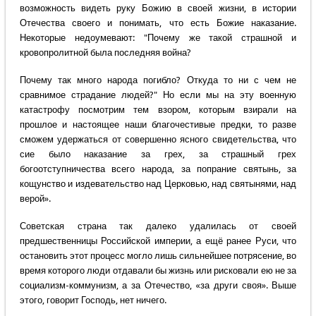
возможность видеть руку Божию в своей жизни, в истории
Отечества своего и понимать, что есть Божие наказание.
Некоторые недоумевают: "Почему же такой страшной и
кровопролитной была последняя война?
Почему так много народа погибло? Откуда то ни с чем не
сравнимое страдание людей?" Но если мы на эту военную
катастрофу посмотрим тем взором, которым взирали на
прошлое и настоящее наши благочестивые предки, то разве
сможем удержаться от совершенно ясного свидетельства, что
сие было наказание за грех, за страшный грех
богоотступничества всего народа, за попрание святынь, за
кощунство и издевательство над Церковью, над святынями, над
верой».
Советская страна так далеко удалилась от своей
предшественницы Российской империи, а ещё ранее Руси, что
остановить этот процесс могло лишь сильнейшее потрясение, во
время которого люди отдавали бы жизнь или рисковали ею не за
социализм-коммунизм, а за Отечество, «за други своя». Выше
этого, говорит Господь, нет ничего.