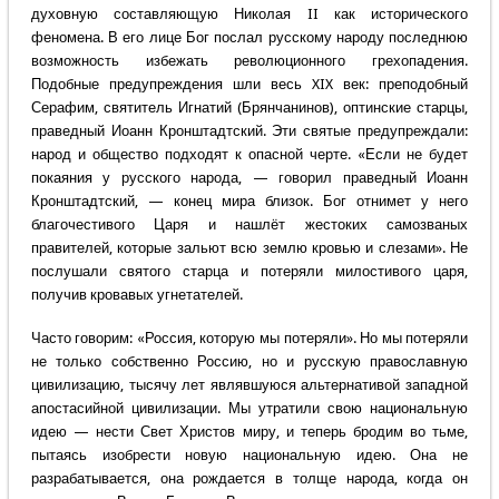
духовную составляющую Николая II как исторического
феномена. В его лице Бог послал русскому народу последнюю
возможность избежать революционного грехопадения.
Подобные предупреждения шли весь XIX век: преподобный
Серафим, святитель Игнатий (Брянчанинов), оптинские старцы,
праведный Иоанн Кронштадтский. Эти святые предупреждали:
народ и общество подходят к опасной черте. «Если не будет
покаяния у русского народа, — говорил праведный Иоанн
Кронштадтский, — конец мира близок. Бог отнимет у него
благочестивого Царя и нашлёт жестоких самозваных
правителей, которые зальют всю землю кровью и слезами». Не
послушали святого старца и потеряли милостивого царя,
получив кровавых угнетателей.
Часто говорим: «Россия, которую мы потеряли». Но мы потеряли
не только собственно Россию, но и русскую православную
цивилизацию, тысячу лет являвшуюся альтернативой западной
апостасийной цивилизации. Мы утратили свою национальную
идею — нести Свет Христов миру, и теперь бродим во тьме,
пытаясь изобрести новую национальную идею. Она не
разрабатывается, она рождается в толще народа, когда он