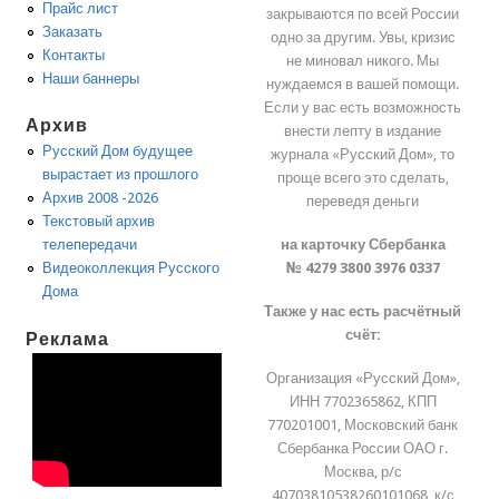
Прайс лист
закрываются по всей России
Заказать
одно за другим. Увы, кризис
Контакты
не миновал никого. Мы
Наши баннеры
нуждаемся в вашей помощи.
Если у вас есть возможность
Архив
внести лепту в издание
Русский Дом будущее
журнала «Русский Дом», то
вырастает из прошлого
проще всего это сделать,
Архив 2008 -2026
переведя деньги
Текстовый архив
на карточку Сбербанка
телепередачи
№ 4279 3800 3976 0337
Видеоколлекция Русского
Дома
Также у нас есть расчётный
счёт:
Реклама
Организация «Русский Дом»,
ИНН 7702365862, КПП
770201001, Московский банк
Сбербанка России ОАО г.
Москва, р/с
40703810538260101068, к/с