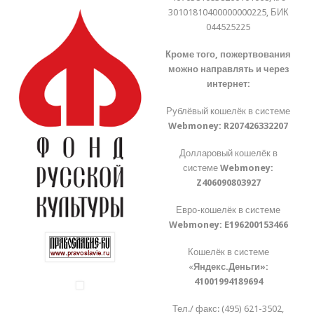
30101810400000000225, БИК
044525225
Кроме того, пожертвования
можно направлять и через
интернет:
Рублёвый кошелёк в системе
Webmoney:
R207426332207
Долларовый кошелёк в
системе
Webmoney:
Z406090803927
Евро-кошелёк в системе
Webmoney:
E196200153466
Кошелёк в системе
«
Яндекс.Деньги»:
41001994189694
Тел./ факс: (495) 621-3502,