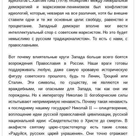
идеологов С.Хантингтона (1979): «Конфликт между либеральной
демократией и марксизмом-ленинизмом был конфликтом
идеологий, которые, невзирая на все различия, хотя бы внешне
ставили одни и те же основные цели: свободу, равенство и
процветание. Западный демократ вполне мог вести
интеллектуальный спор с советским марксистом. Но это будет
немыслимо с русским традиционалистом». То есть с нами, с
православными.
Вот почему влиятельные круги Запада больше всего боятся
возрождения Православия в России. Наши враги готовы
поддерживать любую, даже самую кровавую историческую
фигуру советского прошлого, будь то Ленин, Троцкий или
Сталин. Эти символы, по существу, не являются ни
враждебными, ни опасными для Запада, так как они им
порождены. Но к императору Николаю II богоборческие силы
испытывают непримиримую ненависть. Почему такая ненависть
к последнему нашему государю? Николай II — олицетворение,
воплощение идеи русской православной цивилизации, русской
национальной идеи: «Свидетельство о Христе до смерти». В
акафисте святому царю-страстотерпцу есть такие слова:
«Радуйся, русских царей украшение». Они точно отражают