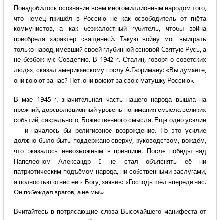
Понадобилось осознание всем многомиллионным народом того,
что немец пришёл в Россию не как освободитель от гнёта
коммунистов, а как безжалостный губитель, чтобы война
приобрела характер священной. Такую войну мог выиграть
только народ, имевший своей глубинной основой Святую Русь, а
не безбожную Совдепию. В 1942 г. Сталин, говоря о советских
людях, сказал американскому послу А.Гарриману: «Вы думаете,
они воюют за нас? Нет, они воюют за свою матушку Россию».
В мае 1945 г. значительная часть нашего народа вышла на
прежний, дореволюционный уровень понимания смысла великих
событий, сакрального, Божественного смысла. Ещё одно усилие
— и началось бы религиозное возрождение. Но это усилие
должно было быть поддержано сверху, руководством, вождём,
что оказалось невозможным в принципе. После победы над
Наполеоном Александр I не стал объяснять её ни
патриотическим подъёмом народа, ни собственными заслугами,
а полностью отнёс её к Богу, заявив: «Господь шёл впереди нас.
Он побеждал врагов, а не мы!»
Вчитайтесь в потрясающие слова Высочайшего манифеста от