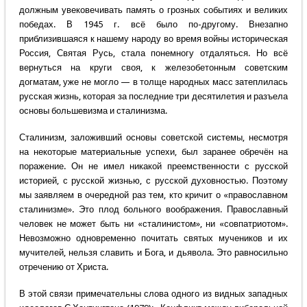
должным увековечивать память о грозных событиях и великих
победах. В 1945 г. всё было по-другому. Внезапно
приблизившаяся к нашему народу во время войны историческая
Россия, Святая Русь, стала понемногу отдаляться. Но всё
вернуться на круги своя, к железобетонным советским
догматам, уже не могло — в толще народных масс затеплилась
русская жизнь, которая за последние три десятилетия и разъела
основы большевизма и сталинизма.
Сталинизм, заложивший основы советской системы, несмотря
на некоторые материальные успехи, был заранее обречён на
поражение. Он не имел никакой преемственности с русской
историей, с русской жизнью, с русской духовностью. Поэтому
мы заявляем в очередной раз тем, кто кричит о «православном
сталинизме». Это плод больного воображения. Православный
человек не может быть ни «сталинистом», ни «совпатриотом».
Невозможно одновременно почитать святых мучеников и их
мучителей, нельзя славить и Бога, и дьявола. Это равносильно
отречению от Христа.
В этой связи примечательны слова одного из видных западных