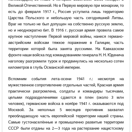
Великой Отечественной. Но в Первую мировую при монархии, то
есть до февраля 1917 г., Россия уступила лишь территорию
Царства Польского и небольшую часть сегодняшней Литвы.
Враг не только не был допущен на собственно русскую землю,
но и неоднократно бит. В 1916 г. русская армия провела самое
крупное наступление Первой мировой войны, нанеся германо-
австрийским войскам тяжкое поражение в Галиции, часть
территории которой была занята русскими. На Кавказском
фронте наши войска под командованием генерала Н. Н. Юденича
наголову разгромили турок и продвинулись на несколько сотен
километров в глубь Османской империи.
Вспомним события лета-осени 1941 г.: несмотря на
мужественное сопротивление отдельных частей, Красная армия
практически разгромлена, солдаты и командиры тысячами,
целыми подразделениями сдаются в плен (около 3 млн
человек), германские войска в ноябре 1941 г. оказываются под
Москвой. За неполных 5 месяцев противник захватил
преобладающую часть европейской территории нашей страны.
Самые густонаселённые и промышленно развитые территории
СССР были отданы на 2—3 года на растерзание нацистскому