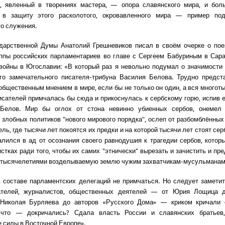
к, явленный в творениях мастера, — опора славянского мира, и боль
 в защиту этого расколотого, окровавленного мира — пример под
о служения.
ударственной Думы Анатолий Грешневиков писал в своём очерке о пое
ппы российских парламентариев во главе с Сергеем Бабуриным в Сар
войны в Югославии: «В который раз я невольно подумал о значимости
го замечательного писателя-трибуна Василия Белова. Трудно предста
общественным мнением в мире, если бы не только он один, а вся многот
исателей примчалась бы сюда и прикоснулась к сербскому горю, испив ег
Белов. Мир бы оглох от стона невинно убиенных сербов, онемел
 злобных политиков "нового мирового порядка", ослеп от разбомблённы
ль, где тысячи лет покоятся их предки и на которой тысячи лет стоят се
лился в ад от осознания своего равнодушия к трагедии сербов, котор
стках ради того, чтобы их самих "этнически" вырезать и зачистить и пр
 тысячелетиями возделываемую землю чужим захватчикам-мусульманам
в составе парламентских делегаций не примчаться. Но следует заметит
ателей, журналистов, общественных деятелей — от Юрия Лощица 
 Николая Бурляева до авторов «Русского Дома» — криком кричали 
 что — докричались? Сдала власть России и славянских братьев
 силы в Восточной Европе».