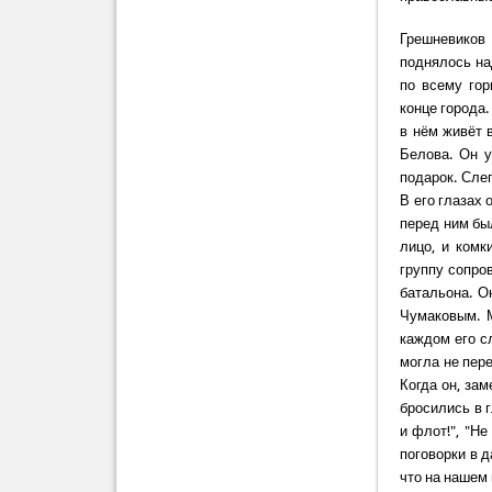
Грешневиков
поднялось на
по всему гор
конце города.
в нём живёт 
Белова. Он у
подарок. Слег
В его глазах 
перед ним был
лицо, и комк
группу сопро
батальона. О
Чумаковым. 
каждом его с
могла не пер
Когда он, зам
бросились в 
и флот!", "Не
поговорки в д
что на нашем 