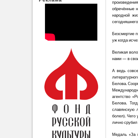
произведения
обречённые н
народной жи
сегодняшнего
Безсмертие пи
уж когда исч
Великая воло
нами — в свои
А ведь совс
литературног
Белова. Соор
Международн
агентство «Р
Белова. Тог
славянскую 
болел). Чего
лично срубил
Медаль «За 