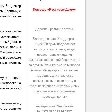
ов. Владимир
Помощь «Русскому Дому»
ем Василии, с
 а напротив —
Дорогие братья и сестры!
ера уже почти
и архимандрит
Благодаря вашей поддержке
ильный дым, и
«Русский Дом» продолжает
астье, что мы
выходить в то время, когда
. Мы молились
православные издания
орый завершал
закрываются по всей России одно
нную область
за другим. Увы, кризис не миновал
никого. Мы нуждаемся в вашей
помощи. Если у вас есть
му, кто любит
возможность внести лепту в
м человеке на
издание журнала «Русский Дом»,
а всех этажах
то проще всего это сделать,
переведя деньги
сно только то,
на карточку Сбербанка
 потом великие
№ 4279 3800 3976 0337