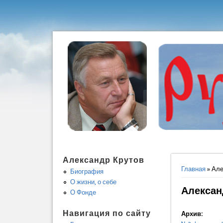
Александр Крутов
Вы здес
Главная
» Але
Биография
О жизни, о себе
Алексан
О Фонде
Навигация по сайту
Архив: