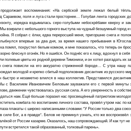
 продолжает воспоминания: «На сербской земле лежал белый тёплы
д Сараевом, поля и луга стали просторнее… Голубая лента городских д
изонту, изредка вздымалась серо-голубыми небоскрёбами кверху и за
 Мы взирали с небольшого горного выступа на чудный безшумный город и 
война. Я собрал с ёлки, едва переросшей меня, пригоршню снега и полож
лыбнулся впервые за два дня, за время нашего пребывания в Югосла
ка помял, похрустел белым комком, и мне показалось, что теперь он брос
озорно блеснул огонёк. Но я ошибся. Он поднёс его к лицу, вдохнул в себя
и полевые цветы из родной деревни Тимонихи, и он хотел разгадать их з
и снега повисли на его аккуратно стриженной бороде… С утра нашу 
вождал молодой и крепко сбитый подполковник-десантник из русского ми
н быстро и незаметно влился в наш коллектив. Представился десантн
Мы с Василием Ивановичем Беловым зауважали его с первой минуты з
лове, движении чувствовалась русская сила. А его уверенность в собств
едаться нам. Ещё больше поразил нас просвещённый патриотизм молодог
еститель комбата по воспитанию личного состава, провёл утром нас по к
глаза плакаты с широко написанными словами: "У России только два сою
 в силе Бог, а в правде". Белов не преминул узнать, кто же воспроизвёл
алёкой от России казарме. Оказалось, наш сопровождающий. И как тут не
пути встретился такой образованный, толковый парень».