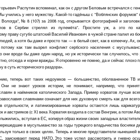
горьевич Распутин вспоминал, как он с другом Беловым встречался с ге
ы учились у него мужеству. Какой-то гадёныш с "Воблянских форумов" 
 Вологда", № 8 (107) за 2008 год, открывается фотографией и заголов
лов в Сербии стрелял из пулемёта". Простите уж, а это по ка
му праву сугубо штатский Василий Иванович в чужой стране палил из бо
людей, а хотя бы даже и просто так — в белый свет, как в копеечку. Ах, 
потому как там вызрел конфликт сербского населения с мусульманс
о они вроде бы даже один народ, но уж исторически так случилось, что 
ятно, отсюда и корни вражды. Я откровенно не помню, да и сейчас плохо 
чу в суть исторического раздора».
ению, теперь вот таких недоумков — большинство, оболваненное ТВ и
. Они не знают уроков истории, не понимают, например, что принят
лавян в наёмников католического Запада. Пример хорватов лучше все
Православия славянами означает для них духовную смерть как для всего 
в отдельности, и латинизированные хорваты остаются лишь карикату
к и австрияков (с ХI века Хорватия входила в состав Венгрии, а потом Ав
 пыжились, вступая в ЕС, копируя образ жизни своих западных властител
перешедшие в мусульманство за годы турецкого владычества босняки д
ользуя только в своих целях. Теперь и многие представители нынешней 
С, заискивают перед НАТО. Это тоже успел рассмотреть и гневно осу