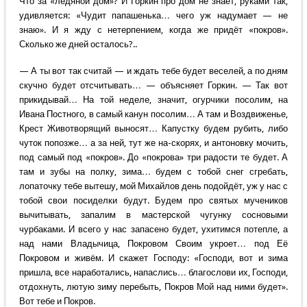
Что за «ледяной дом»? И Горкин про дом не знает, руками так,
удивляется: «Чудит папашенька… чего уж надумает — не
знаю». И я жду с нетерпением, когда же придёт «покров».
Сколько же дней осталось?..
— А ты вот так считай — и ждать тебе будет веселей, а по дням
скучно будет отсчитывать… — объясняет Горкин. — Так вот
прикидывай… На той неделе, значит, огурчики посолим, на
Ивана Постного, в самый канун посолим… А там и Воздвиженье,
Крест Животворящий выносят… Капустку будем рубить, либо
чуток попозже… а за ней, тут же на-скорях, и антоновку мочить,
под самый под «покров». До «покрова» три радости те будет. А
там и зубы на полку, зима… будем с тобой снег сгребать,
лопаточку тебе вытешу, мой Михайлов день подойдёт, уж у нас с
тобой свои посиделки будут. Будем про святых мучеников
вычитывать, запалим в мастерской чугунку сосновыми
чурбаками. И всего у нас запасено будет, ухитимся потепле, а
над нами Владычица, Покровом Своим укроет… под Её
Покровом и живём. И скажет Господу: «Господи, вот и зима
пришла, все наработались, напаслись… благослови их, Господи,
отдохнуть, лютую зиму перебыть, Покров Мой над ними будет».
Вот тебе и Покров.