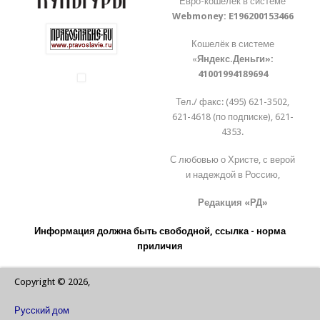
Евро-кошелёк в системе
Webmoney:
E196200153466
Кошелёк в системе
«
Яндекс.Деньги»:
41001994189694
Тел./ факс: (495) 621-3502,
621-4618 (по подписке), 621-
4353.
С любовью о Христе, с верой
и надеждой в Россию,
Редакция «РД»
Информация должна быть свободной, ссылка - норма
приличия
Copyright © 2026,
Русский дом