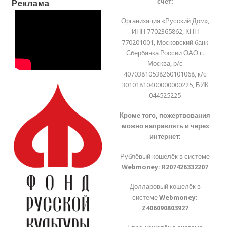
счёт:
Реклама
Организация «Русский Дом»,
ИНН 7702365862, КПП
770201001, Московский банк
Сбербанка России ОАО г.
Москва, р/с
40703810538260101068, к/с
30101810400000000225, БИК
044525225
Кроме того, пожертвования
можно направлять и через
интернет:
Рублёвый кошелёк в системе
Webmoney:
R207426332207
Долларовый кошелёк в
системе
Webmoney:
Z406090803927