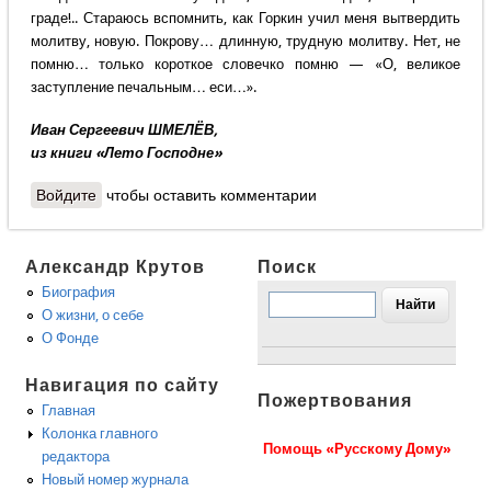
граде!.. Стараюсь вспомнить, как Горкин учил меня вытвердить
молитву, новую. Покрову… длинную, трудную молитву. Нет, не
помню… только короткое словечко помню — «О, великое
заступление печальным… еси…».
Иван Сергеевич ШМЕЛЁВ,
из книги «Лето Господне»
Войдите
чтобы оставить комментарии
Александр Крутов
Поиск
Биография
О жизни, о себе
О Фонде
Навигация по сайту
Пожертвования
Главная
Колонка главного
Помощь «Русскому Дому»
редактора
Новый номер журнала