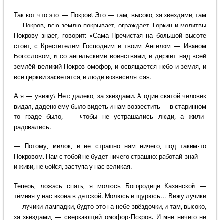
Так вот что это — Покров! Это — там, высоко, за звездами; там
— Покров, всю землю покрывает, ограждает. Горкин и молитвы
Покрову знает, говорит: «Сама Пречистая на большой высоте
стоит, с Крестителем Господним и твоим Ангелом — Иваном
Богословом, и со ангельскими воинствами, и держит над всей
землёй великий Покров-омофор, и освящается небо и земля, и
все церкви засветятся, и люди возвеселятся».
А я — увижу? Нет: далеко, за звёздами. А один святой человек
видал, дадено ему было видеть и нам возвестить — в старинном
то граде было, — чтобы не устрашались люди, а жили-
радовались.
— Потому, милок, и не страшно нам ничего, под таким-то
Покровом. Нам с тобой не будет ничего страшно: работай-знай —
и живи, не бойся, заступа у нас великая.
Теперь, ложась спать, я молюсь Богородице Казанской —
тёмная у нас икона в детской. Молюсь и щурюсь… Вижу лучики
— лучики лампадки, будто это на небе звёздочки, и там, высоко,
за звёздами, — сверкающий омофор-Покров. И мне ничего не