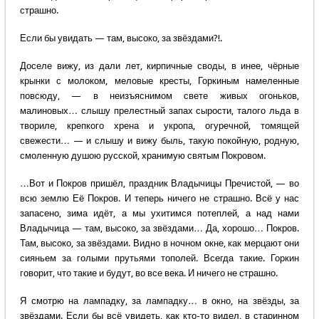
страшно.
Если бы увидать — там, высоко, за звёздами?!.
Доселе вижу, из дали лет, кирпичные своды, в инее, чёрные
крынки с молоком, меловые кресты, Горкиным намеленные
повсюду, — в неизъяснимом свете живых огоньков,
малиновых… слышу прелестный запах сырости, талого льда в
твориле, крепкого хрена и укропа, огуречной, томящей
свежести… — и слышу и вижу быль, такую покойную, родную,
смоленную душою русской, хранимую святым Покровом.
…Вот и Покров пришёл, праздник Владычицы Пречистой, — во
всю землю Её Покров. И теперь ничего не страшно. Всё у нас
запасено, зима идёт, а мы ухитимся потеплей, а над нами
Владычица — там, высоко, за звёздами… Да, хорошо… Покров.
Там, высоко, за звёздами. Видно в ночном окне, как мерцают они
сияньем за голыми прутьями тополей. Всегда такие. Горкин
говорит, что такие и будут, во все века. И ничего не страшно.
Я смотрю на лампадку, за лампадку… в окно, на звёзды, за
звёздами. Если бы всё увидеть, как кто-то видел, в старинном