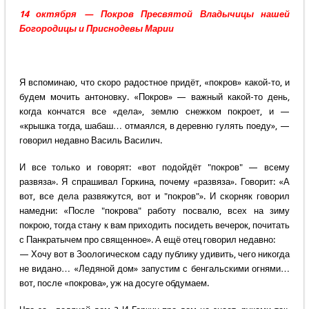
14 октября — Покров Пресвятой Владычицы нашей
Богородицы и Приснодевы Марии
Я вспоминаю, что скоро радостное придёт, «покров» какой-то, и
будем мочить антоновку. «Покров» — важный какой-то день,
когда кончатся все «дела», землю снежком покроет, и —
«крышка тогда, шабаш… отмаялся, в деревню гулять поеду», —
говорил недавно Василь Василич.
И все только и говорят: «вот подойдёт "покров" — всему
развяза». Я спрашивал Горкина, почему «развяза». Говорит: «А
вот, все дела развяжутся, вот и "покров"». И скорняк говорил
намедни: «После "покрова" работу посвалю, всех на зиму
покрою, тогда стану к вам приходить посидеть вечерок, почитать
с Панкратычем про священное». А ещё отец говорил недавно:
— Хочу вот в Зоологическом саду публику удивить, чего никогда
не видано… «Ледяной дом» запустим с бенгальскими огнями…
вот, после «покрова», уж на досуге обдумаем.