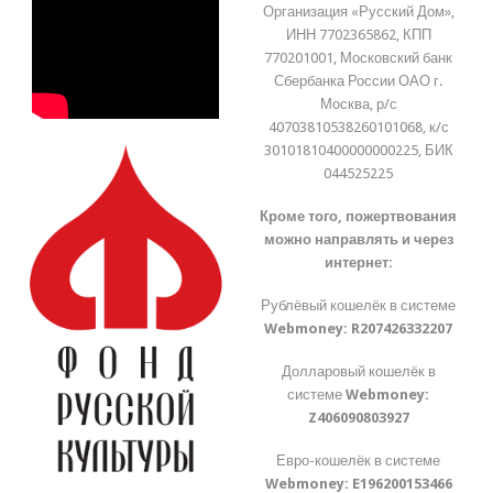
Организация «Русский Дом»,
ИНН 7702365862, КПП
770201001, Московский банк
Сбербанка России ОАО г.
Москва, р/с
40703810538260101068, к/с
30101810400000000225, БИК
044525225
Кроме того, пожертвования
можно направлять и через
интернет:
Рублёвый кошелёк в системе
Webmoney:
R207426332207
Долларовый кошелёк в
системе
Webmoney:
Z406090803927
Евро-кошелёк в системе
Webmoney:
E196200153466