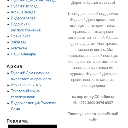
Русский Дом 20 лет назад
Дорогие братья и сестры!
Русский взгляд
Афиша Фонда
Благодаря вашей поддержке
Видеогалерея
«Русский Дом» продолжает
Подписка и
выходить в то время, когда
распространение
православные издания
Прайс лист
закрываются по всей России
Заказать
одно за другим. Увы, кризис
Контакты
не миновал никого. Мы
Наши баннеры
нуждаемся в вашей помощи.
Если у вас есть возможность
Архив
внести лепту в издание
Русский Дом будущее
журнала «Русский Дом», то
вырастает из прошлого
проще всего это сделать,
Архив 2008 -2026
переведя деньги
Текстовый архив
на карточку Сбербанка
телепередачи
№ 4279 3800 3976 0337
Видеоколлекция Русского
Дома
Также у нас есть расчётный
счёт:
Реклама