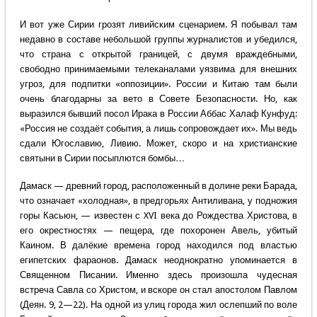
И вот уже Сирии грозят ливийским сценарием. Я побывал там
недавно в составе небольшой группы журналистов и убедился,
что страна с открытой границей, с двумя враждебными,
свободно принимаемыми телеканалами уязвима для внешних
угроз, для подпитки «оппозиции». России и Китаю там были
очень благодарны за вето в Совете Безопасности. Но, как
выразился бывший посол Ирака в России Аббас Халаф Кунфуд:
«Россия не создаёт события, а лишь сопровождает их». Мы ведь
сдали Югославию, Ливию. Может, скоро и на христианские
святыни в Сирии посыплются бомбы…
Дамаск — древний город, расположенный в долине реки Барада,
что означает «холодная», в предгорьях Антиливана, у подножия
горы Касьюн, — известен с XVI века до Рождества Христова, в
его окрестностях — пещера, где похоронен Авель, убитый
Каином. В далёкие времена город находился под властью
египетских фараонов. Дамаск неоднократно упоминается в
Священном Писании. Именно здесь произошла чудесная
встреча Савла со Христом, и вскоре он стал апостолом Павлом
(Деян. 9, 2—22). На одной из улиц города жил ослепший по воле