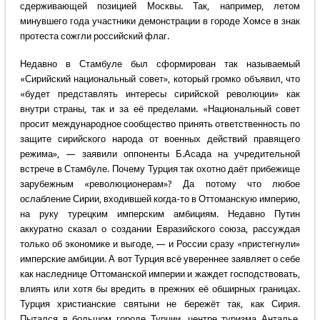
сдерживающей позицией Москвы. Так, например, летом
минувшего года участники демонстрации в городе Хомсе в знак
протеста сожгли российский флаг.
Недавно в Стамбуле был сформирован так называемый
«Сирийский национальный совет», который громко объявил, что
«будет представлять интересы сирийской революции» как
внутри страны, так и за её пределами. «Национальный совет
просит международное сообщество принять ответственность по
защите сирийского народа от военных действий правящего
режима», — заявили оппоненты Б.Асада на учредительной
встрече в Стамбуле. Почему Турция так охотно даёт прибежище
зарубежным «революционерам»? Да потому что любое
ослабление Сирии, входившей когда-то в Оттоманскую империю,
на руку турецким имперским амбициям. Недавно Путин
аккуратно сказал о создании Евразийского союза, рассуждая
только об экономике и выгоде, — и России сразу «пристегнули»
имперские амбиции. А вот Турция всё увереннее заявляет о себе
как наследнице Оттоманской империи и жаждет господствовать,
влиять или хотя бы вредить в прежних её обширных границах.
Турция христианские святыни не бережёт так, как Сирия.
Пытался в большом городе Турции, центре туризма Анталье,