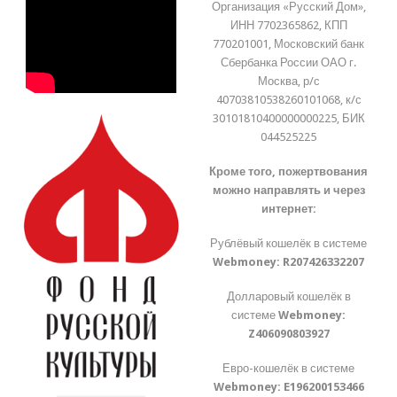
Организация «Русский Дом»,
ИНН 7702365862, КПП
770201001, Московский банк
Сбербанка России ОАО г.
Москва, р/с
40703810538260101068, к/с
30101810400000000225, БИК
044525225
Кроме того, пожертвования
можно направлять и через
интернет:
Рублёвый кошелёк в системе
Webmoney:
R207426332207
Долларовый кошелёк в
системе
Webmoney:
Z406090803927
Евро-кошелёк в системе
Webmoney:
E196200153466