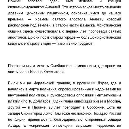
Божией апостол. Здесь был исцелён и крещён
священномучеником Ананией. Это историческое место отмечено
древним церковным памятником, сохранившимся до нашего
времени, — храмом святого апостола Анании, который
расположен под землёй, в старой части Дамаска. Христианская
община здесь существовала с первых лет проповеди святых
апостолов. До сих пор в старом городе — большой христианский
квартал: его сразу видно — пиво и вино продают.
Посетили мы и мечеть Омейядов с помещением, где хранится
часть главы Иоанна Крестителя.
Были мы на Иорданской границе, в провинции Дэраа, где и
начались в марте волнения, спровоцированные и недочётами во
внутренней политике, и руководством оппозиции (митингующим
платили по 10 долларов). Один глава оппозиции живёт в Москве,
другой — в Париже, 20 лет преподаёт в Сорбонне. Есть на
западе Сирии город Хомс. Там тоже неспокойно. Позицию России
по Сирии принимают с благодарностью сторонники Башара
Асада, а «сирийская оппозиция» выражает недовольство