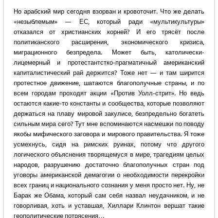
Но арабский мир сегодня взорван и кровоточит. Что же делать
«незыблемым» — ЕС, который ради «мультикультуры»
отказался от христианских корней? И его трясёт после
политиканского расширения, экономического кризиса,
миграционного безпредела. Может быть, католически-
лицемерный и протестантстко-прагматичный американский
капиталистический рай держится? Тоже нет — и там ширится
протестное движение, шатаются благополучные страны, и по
всем городам проходят акции «Против Уолл-стрит». Но ведь
остаются какие-то константы и сообщества, которые позволяют
держаться на плаву мировой закулисе, безпредельно богатеть
сильным мира сего? Тут мне вспоминаются насмешки по поводу
якобы мифического заговора и мирового правительства. Я тоже
усмехнусь, сидя на римских руинах, потому что другого
логического объяснения творящемуся в мире, трагедиям целых
народов, разрушению достаточно благополучных стран под
уговоры американской демагогии о необходимости перекройки
всех границ и национального сознания у меня просто нет. Ну, не
Барак же Обама, который сам себя назвал неудачником, и не
говорливая, хоть и уставшая, Хиллари Клинтон вершат такие
геополитические потрясения…