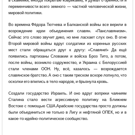
в скамейки, иногда покрытые ковриками), я думал о бренности и
переменчивости всего земного — частной человеческой жизни,
мировой политики.
Во времена Фёдора Тютчева и Балканской войны все верили в
возрождение идеи объединения славян. «Панславянизм».
Сейчас это слово звучит дико, но мне ласкает слух оно. В огне
Второй мировой войны вдруг солдатики из коренных русских
мест стали обращаться друг к другу: «Славяне!» Да ещё
появились партизаны Словакии и войска Броз Тито, а потом,
после войны, возникло содружество, и Украина с Белоруссией
стали членами ООН. Ну, всё, казалось — возрождается
славянское братство. А оно с таким треском вскоре лопнуло, что
осколки его впились в тело народов, и брызнула кровь.
Создали государство Израиль. И оно вдруг вопреки чаяниям
Сталина стало вести агрессивную политику на Ближнем
Востоке с помощью США.Арабские государства просто должны
были объединиться не только в Лигу и нефтяной ОПЕК, но и в
какое-то идейно-политическое сообщество.