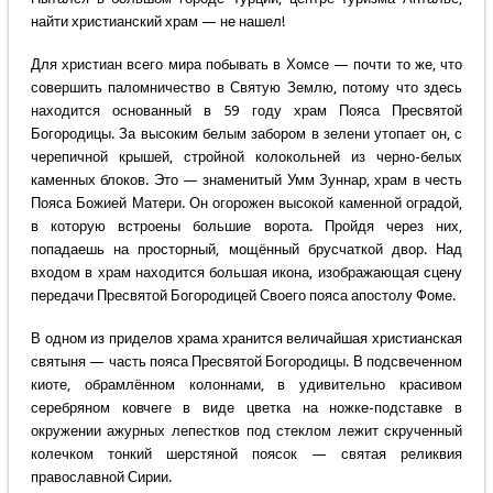
найти христианский храм — не нашел!
Для христиан всего мира побывать в Хомсе — почти то же, что
совершить паломничество в Святую Землю, потому что здесь
находится основанный в 59 году храм Пояса Пресвятой
Богородицы. За высоким белым забором в зелени утопает он, с
черепичной крышей, стройной колокольней из черно-белых
каменных блоков. Это — знаменитый Умм Зуннар, храм в честь
Пояса Божией Матери. Он огорожен высокой каменной оградой,
в которую встроены большие ворота. Пройдя через них,
попадаешь на просторный, мощённый брусчаткой двор. Над
входом в храм находится большая икона, изображающая сцену
передачи Пресвятой Богородицей Своего пояса апостолу Фоме.
В одном из приделов храма хранится величайшая христианская
святыня — часть пояса Пресвятой Богородицы. В подсвеченном
киоте, обрамлённом колоннами, в удивительно красивом
серебряном ковчеге в виде цветка на ножке-подставке в
окружении ажурных лепестков под стеклом лежит скрученный
колечком тонкий шерстяной поясок — святая реликвия
православной Сирии.