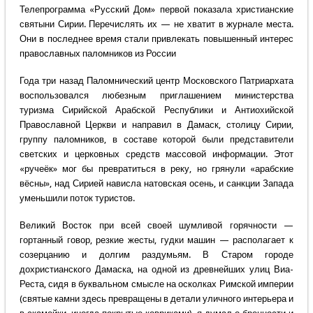
Телепрограмма «Русский Дом» первой показала христианские
святыни Сирии. Перечислять их — не хватит в журнале места.
Они в последнее время стали привлекать повышенный интерес
православных паломников из России
Года три назад Паломнический центр Московского Патриархата
воспользовался любезным приглашением министерства
туризма Сирийской Арабской Республики и Антиохийской
Православной Церкви и направил в Дамаск, столицу Сирии,
группу паломников, в составе которой были представители
светских и церковных средств массовой информации. Этот
«ручеёк» мог бы превратиться в реку, но грянули «арабские
вёсны», над Сирией нависла натовская осень, и санкции Запада
уменьшили поток туристов.
Великий Восток при всей своей шумливой горячности —
гортанный говор, резкие жесты, гудки машин — располагает к
созерцанию и долгим раздумьям. В Старом городе
дохристианского Дамаска, на одной из древнейших улиц Виа-
Реста, сидя в буквальном смысле на осколках Римской империи
(святые камни здесь превращены в детали уличного интерьера и