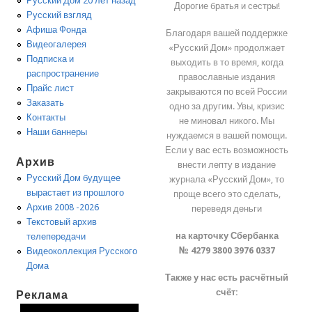
Русский Дом 20 лет назад
Дорогие братья и сестры!
Русский взгляд
Афиша Фонда
Благодаря вашей поддержке
Видеогалерея
«Русский Дом» продолжает
Подписка и
выходить в то время, когда
распространение
православные издания
Прайс лист
закрываются по всей России
Заказать
одно за другим. Увы, кризис
Контакты
не миновал никого. Мы
Наши баннеры
нуждаемся в вашей помощи.
Если у вас есть возможность
Архив
внести лепту в издание
Русский Дом будущее
журнала «Русский Дом», то
вырастает из прошлого
проще всего это сделать,
Архив 2008 -2026
переведя деньги
Текстовый архив
на карточку Сбербанка
телепередачи
№ 4279 3800 3976 0337
Видеоколлекция Русского
Дома
Также у нас есть расчётный
счёт:
Реклама