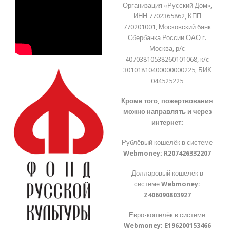
Организация «Русский Дом»,
ИНН 7702365862, КПП
770201001, Московский банк
Сбербанка России ОАО г.
Москва, р/с
40703810538260101068, к/с
30101810400000000225, БИК
044525225
Кроме того, пожертвования
можно направлять и через
интернет:
Рублёвый кошелёк в системе
Webmoney:
R207426332207
Долларовый кошелёк в
системе
Webmoney:
Z406090803927
Евро-кошелёк в системе
Webmoney:
E196200153466