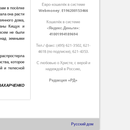
Евро-кошелёк в системе
рам в посёлке
Webmoney:
E196200153466
ала она расти
вянного дома,
Кошелёк в системе
ланы Кищук и
«
Яндекс.Деньги»:
овсем не были
41001994189694
 над земными
Тел./ факс: (495) 621-3502, 621-
4618 (по подписке), 621-4353.
 распростерла
ства, которое
С любовью о Христе, с верой и
й и телесной
надеждой в Россию,
Редакция «РД»
 ЗАХАРЧЕНКО
Русский дом