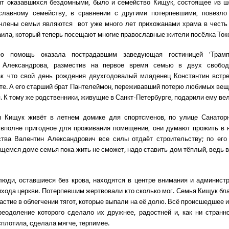
т оказавшихся бездомными, было и семейство Кищук, состоящее из ш
славному семейству, в сравнении с другими потерпевшими, повез
члены семьи являются вот уже много лет прихожанами храма в честь
ила, который теперь посещают многие православные жители посёлка Ток
ую помощь оказала пострадавшим заведующая гостиницей 'Трамп
 Александрова, разместив на первое время семью в двух свобо
ак что свой день рождения двухгодовалый младенец Константин встр
те. А его старший брат Пантелеймон, переживавший потерю любимых вещ
я. К тому же родственники, живущие в Санкт-Петербурге, подарили ему ве
я Кищук живёт в летнем домике для спортсменов, по улице Санаторн
 вполне пригодное для проживания помещение, они думают прожить в 
тва Валентин Александрович все силы отдаёт строительству; по его
ящемся доме семья пока жить не сможет, надо ставить дом тёплый, ведь в
люди, оставшиеся без крова, находятся в центре внимания и админист
рихода церкви. Потерпевшим жертвовали кто сколько мог. Семья Кищук бла
астие в облегчении тягот, которые выпали на её долю. Всё происшедшее 
реодоление которого сделало их дружнее, радостней и, как ни странно
сплотила, сделала мягче, терпимее.