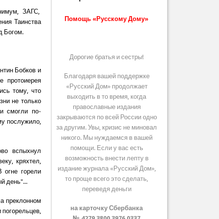
нимум, ЗАГС,
Помощь «Русскому Дому»
ения Таинства
д Богом.
Дорогие братья и сестры!
нтин Бобков и
Благодаря вашей поддержке
е протоиерея
«Русский Дом» продолжает
ись тому, что
выходить в то время, когда
зни не только
православные издания
и смогли по-
закрываются по всей России одно
му послужило,
за другим. Увы, кризис не миновал
никого. Мы нуждаемся в вашей
помощи. Если у вас есть
ово вспыхнул
возможность внести лепту в
еку, кряхтел,
издание журнала «Русский Дом»,
В огне горели
то проще всего это сделать,
 день"...
переведя деньги
ьма преклонном
на карточку Сбербанка
и погорельцев,
№ 4279 3800 3976 0337