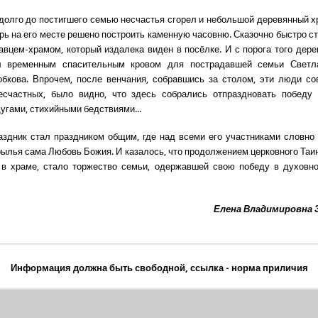
адолго до постигшего семью несчастья сгорел и небольшой деревянный х
ерь на его месте решено построить каменную часовню. Сказочно быстро ст
авцем-храмом, который издалека виден в посёлке. И с порога того дере
л временным спасительным кровом для пострадавшей семьи Свет
бкова. Впрочем, после венчания, собравшись за столом, эти люди с
есчастных, было видно, что здесь собрались отпраздновать победу
угами, стихийными бедствиями...
здник стал праздником общим, где над всеми его участниками словно
рылья сама Любовь Божия. И казалось, что продолжением церковного Таин
 в храме, стало торжество семьи, одержавшей свою победу в духовно
Елена Владимировна
Информация должна быть свободной, ссылка - норма приличия