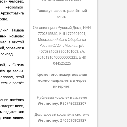
ести человек.
ло несколько
Также у нас есть расчётный
 Архистратига
счёт:
сово.
Организация «Русский Дом», ИНН
лин" Тамара
7702365862, КПП 770201001,
дных номерах
Московский банк Сбербанка
ечал в чистой
России ОАО г. Москва, р/с
ей, оправился
40703810538260101068, к/с
лосипед.
30101810400000000225, БИК
044525225
ой, 8. Обжив
нём до весны.
Кроме того, пожертвования
 словам, этой
можно направлять и через
 семье растёт
интернет:
Рублёвый кошелёк в системе
рации посёлка
Webmoney:
R207426332207
годарит всех,
им видится как
Долларовый кошелёк в системе
, счастливее.
Webmoney:
Z406090803927