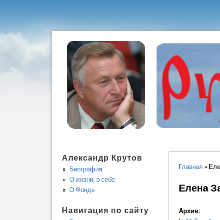
Александр Крутов
Вы здес
Главная
» Еле
Биография
О жизни, о себе
Елена З
О Фонде
Навигация по сайту
Архив: