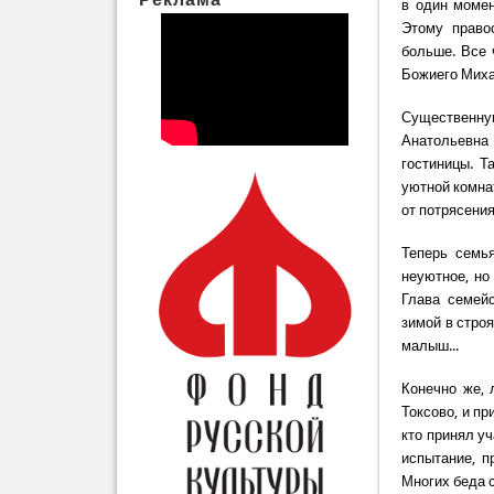
в один момен
Этому право
больше. Все 
Божиего Миха
Существенн
Анатольевна
гостиницы. Т
уютной комна
от потрясени
Теперь семь
неуютное, но
Глава семейс
зимой в стро
малыш...
Конечно же, 
Токсово, и п
кто принял уч
испытание, п
Многих беда 