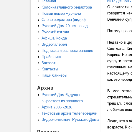
№12 Декабрь 
Главная
О святости 
Колонка главного редактора
говорится не
Новый номер журнала
Венчания суп
Слово редактора (видео)
Русский Дом 20 лет назад
Потому право
Русский взгляд
Афиша Фонда
Недавно в це
Видеогалерея
Светлана Ки
Подписка и распространение
Бориса Безме
Прайс лист
супруги прео
Заказать
греховные н
Контакты
настоящему о
Наши баннеры
как это неред
Архив
В мае этого
Русский Дом будущее
стремительны
вырастает из прошлого
трещал, слов
Архив 2008 -2026
любимые вещи
Текстовый архив телепередачи
Видеоколлекция Русского Дома
Люди, кто в ч
возрасте. К с
Реклама