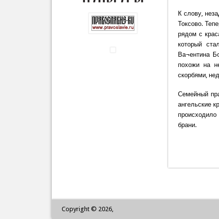
К слову, нез
Токсово. Теп
рядом с крас
который ста
Ва¬ентина Бо
похожи на н
скорбями, нед
Семейный пра
ангельские к
происходило
брани.
Copyright © 2026,