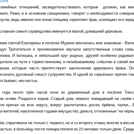
2008
семейных отношений, засвидетельствовать которые должен, как ми
мало. Реже, и в основном священники, говорят о необходимости соверш
ругов, ведь именно оно понастоящему скрепляет брак, освяяцает его пере
славная семья справедливо именуется малой, домашней церковью.
ркви святой Екатерины в посёлке Мурино венчались мои знакомые - Вале
щук Трогательно и проникновенно звучали напутственные слова семь
нова. И батюшка, и небольшой круг родных, друзей особенно радовал
долели на пути к торжественному и незабываемому событию в своей жи
авыки, которые часто препятствуют заключению церковного брака. Он
сознать духовный смысл супружества. И одной из серьёзных причин то
ко бывает, несчастье.
 года около трёх часов ночи их деревянный дом в посёлке Токс
м огнём. Раздался взрыв. Старый дом, немало повидавший на своём в
но кричал на всю округу, вокруг разлетались доски, брёвна, палки... 
 жителей, накопленное годами имущество, деньга, отложенные "на чёрный
ём, спрыгивали не только с первого, но и со второго этажа, многие в вес
частью, в больницу после пожара попали из 25 человек только двое. Сред