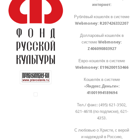
интернет:
Рублёвый кошелёк в системе
Webmoney:
R207426332207
Долларовый кошелёк в
системе
Webmoney:
Z406090803927
Евро-кошелёк в системе
Webmoney:
E196200153466
Кошелёк в системе
«
Яндекс.Деньги»:
41001994189694
Тел./ факс: (495) 621-3502,
621-4618 (по подписке), 621-
4353.
С любовью о Христе, с верой
и надеждой в Россию,