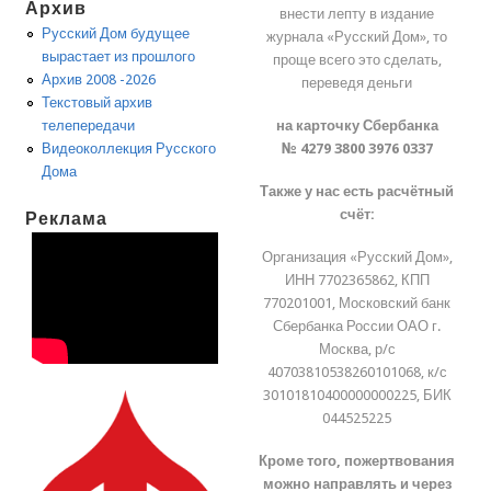
Архив
внести лепту в издание
Русский Дом будущее
журнала «Русский Дом», то
вырастает из прошлого
проще всего это сделать,
Архив 2008 -2026
переведя деньги
Текстовый архив
на карточку Сбербанка
телепередачи
№ 4279 3800 3976 0337
Видеоколлекция Русского
Дома
Также у нас есть расчётный
счёт:
Реклама
Организация «Русский Дом»,
ИНН 7702365862, КПП
770201001, Московский банк
Сбербанка России ОАО г.
Москва, р/с
40703810538260101068, к/с
30101810400000000225, БИК
044525225
Кроме того, пожертвования
можно направлять и через