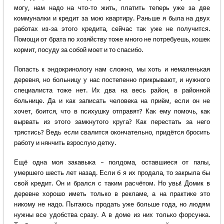
могу, нам надо на что-то жить, платить теперь уже за две
коммуналки и кредит за мою квартиру. Раньше я была на двух
работах из-за этого кредита, сейчас так уже не получится.
Помощи от брата по хозяйству тоже много не потребуешь, кошек
кормит, посуду за собой моет и то спасибо.
Попасть к эндокринологу нам сложно, мы хоть и немаленькая
деревня, но больницу у нас постепенно прикрывают, и нужного
специалиста тоже нет. Их два на весь район, в районной
больнице. Да и как записать человека на приём, если он не
хочет, боится, что в психушку отправят? Как ему помочь, как
вырвать из этого замкнутого круга? Как перестать за него
трястись? Ведь если свалится окончательно, придётся бросить
работу и нянчить взрослую детку.
Ещё одна моя закавыка – полдома, оставшиеся от папы,
умершего шесть лет назад. Если б я их продала, то закрыла бы
свой кредит. Он и брался с таким расчётом. Но увы! Домик в
деревне хорошо иметь только в рекламе, а на практике это
никому не надо. Пытаюсь продать уже больше года, но людям
нужны все удобства сразу. А в доме из них только форсунка.