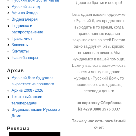
Русский Дом 20 лет назад
Дорогие братья и сестры!
Русский взгляд
Афиша Фонда
Благодаря вашей поддержке
Видеогалерея
«Русский Дом» продолжает
Подписка и
выходить в то время, когда
распространение
православные издания
Прайс лист
закрываются по всей России
Заказать
одно за другим. Увы, кризис
Контакты
не миновал никого. Мы
Наши баннеры
нуждаемся в вашей помощи.
Если у вас есть возможность
Архив
внести лепту в издание
Русский Дом будущее
журнала «Русский Дом», то
вырастает из прошлого
проще всего это сделать,
Архив 2008 -2026
переведя деньги
Текстовый архив
на карточку Сбербанка
телепередачи
№ 4279 3800 3976 0337
Видеоколлекция Русского
Дома
Также у нас есть расчётный
счёт:
Реклама