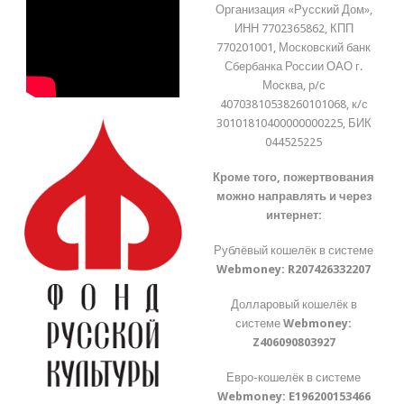
Организация «Русский Дом»,
ИНН 7702365862, КПП
770201001, Московский банк
Сбербанка России ОАО г.
Москва, р/с
40703810538260101068, к/с
30101810400000000225, БИК
044525225
Кроме того, пожертвования
можно направлять и через
интернет:
Рублёвый кошелёк в системе
Webmoney:
R207426332207
Долларовый кошелёк в
системе
Webmoney:
Z406090803927
Евро-кошелёк в системе
Webmoney:
E196200153466