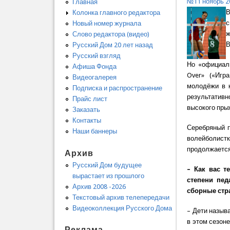
№11 ноябрь 2
Главная
В
Колонка главного редактора
с
Новый номер журнала
ж
Слово редактора (видео)
В
Русский Дом 20 лет назад
Русский взгляд
Но «официаль
Афиша Фонда
Over» («Игр
Видеогалерея
молодёжи в к
Подписка и распространение
результатив
Прайс лист
высокого пры
Заказать
Контакты
Серебряный п
Наши баннеры
волейболистк
продолжается
Архив
Русский Дом будущее
– Как вас т
вырастает из прошлого
степени пед
Архив 2008 -2026
сборные стр
Текстовый архив телепередачи
Видеоколлекция Русского Дома
– Дети называ
в этом сезоне
Реклама