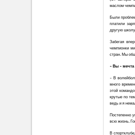
маслом чемпи
Были проблемы
платили зарп
другую школу
Забегая впер
чемпионки ми
стран. Мы общ
– Вы – мечта
– В волейбол
много времен
этой командо
крутые по те
ведь и я нема
Постепенно у
всю жизнь. Го
В спортклубе,