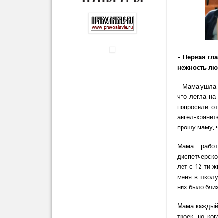
– Первая гл
нежность лю
– Мама ушла и
что легла на
попросили от
ангел-хранит
прошу маму, 
Мама работ
диспетчерско
лет с 12-ти 
меня в школу,
них было бли
Мама каждый 
троек, но ко