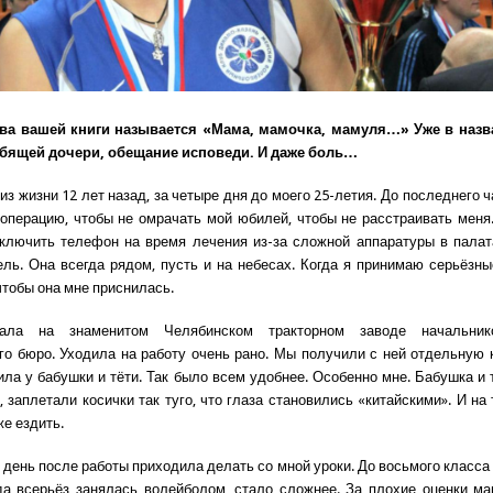
ава вашей книги называется «Мама, мамочка, мамуля…» Уже в назв
бящей дочери, обещание исповеди. И даже боль…
з жизни 12 лет назад, за четыре дня до моего 25-летия. До последнего 
 операцию, чтобы не омрачать мой юбилей, чтобы не расстраивать меня.
ключить телефон на время лечения из-за сложной аппаратуры в пала
ель. Она всегда рядом, пусть и на небесах. Когда я принимаю серьёзны
чтобы она мне приснилась.
ала на знаменитом Челябинском тракторном заводе начальник
го бюро. Уходила на работу очень рано. Мы получили с ней отдельную к
жила у бабушки и тёти. Так было всем удобнее. Особенно мне. Бабушка и 
 заплетали косички так туго, что глаза становились «китайскими». И на
же ездить.
день после работы приходила делать со мной уроки. До восьмого класса 
гда всерьёз занялась волейболом, стало сложнее. За плохие оценки ма