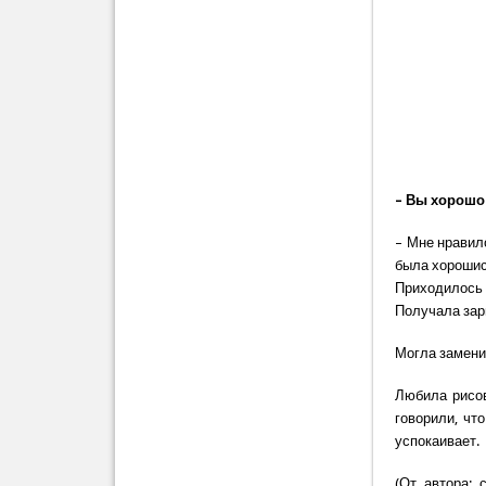
– Вы хорошо
– Мне нравил
была хорошис
Приходилось 
Получала зар
Могла замени
Любила рисов
говорили, чт
успокаивает.
(От автора: 