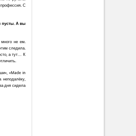
 профессия. С
 пусты. А вы
 много не ем.
этим следила.
сто, а тут… К
 отличить.
ши», «Made in
а неподалёку,
ва дня сидела