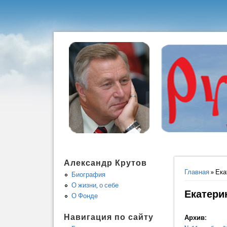
Александр Крутов
Вы здес
Главная
» Ека
Биография
О жизни, о себе
Екатери
О Фонде
Навигация по сайту
Архив: