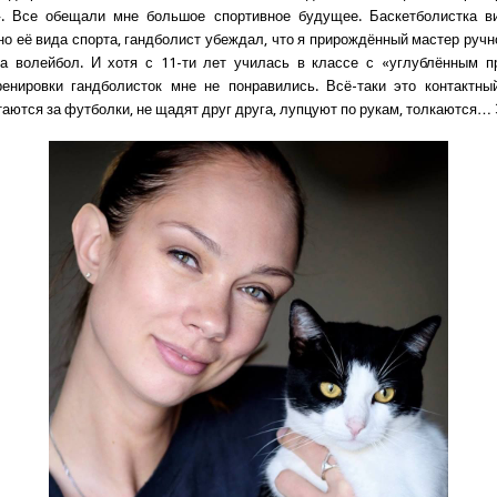
». Все обещали мне большое спортивное будущее. Баскетболистка в
но её вида спорта, гандболист убеждал, что я прирождённый мастер ручно
а волейбол. И хотя с 11-ти лет училась в классе с «углублённым п
ренировки гандболисток мне не понравились. Всё-таки это контактны
аются за футболки, не щадят друг друга, лупцуют по рукам, толкаются… 