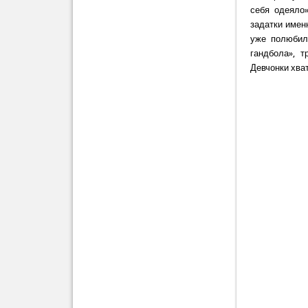
себя одеяло
задатки имен
уже полюбил
гандбола», т
Девчонки хват