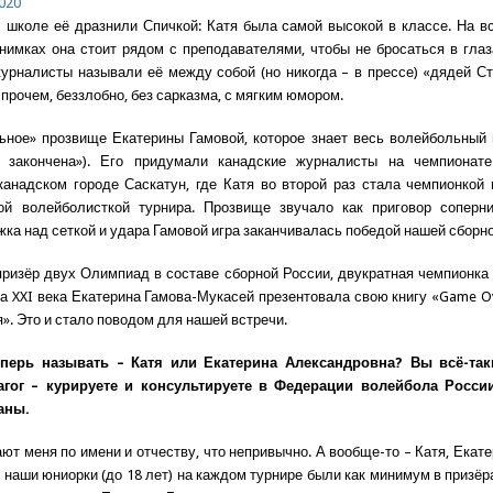
020
 школе её дразнили Спичкой: Катя была самой высокой в классе. На в
нимках она стоит рядом с преподавателями, чтобы не бросаться в глаз
урналисты называли её между собой (но никогда – в прессе) «дядей Ст
прочем, беззлобно, без сарказма, с мягким юмором.
ное» прозвище Екатерины Гамовой, которое знает весь волейбольный
а закончена»). Его придумали канадские журналисты на чемпионат
анадском городе Саскатун, где Катя во второй раз стала чемпионкой
ной волейболисткой турнира. Прозвище звучало как приговор соперн
жка над сеткой и удара Гамовой игра заканчивалась победой нашей сборн
ризёр двух Олимпиад в составе сборной России, двукратная чемпионка
а XXI века Екатерина Гамова-Мукасей презентовала свою книгу «Game O
». Это и стало поводом для нашей встречи.
еперь называть – Катя или Екатерина Александровна? Вы всё-та
агог – курируете и консультируете в Федерации волейбола Росс
аны.
ют меня по имени и отчеству, что непривычно. А вообще-то – Катя, Екате
 наши юниорки (до 18 лет) на каждом турнире были как минимум в призёр