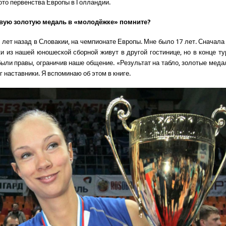
ото первенства Европы в Голландии.
рвую золотую медаль в «молодёжке» помните?
0 лет назад в Словакии, на чемпионате Европы. Мне было 17 лет. Сначала
и из нашей юношеской сборной живут в другой гостинице, но в конце ту
были правы, ограничив наше общение. «Результат на табло, золотые медал
г наставники. Я вспоминаю об этом в книге.