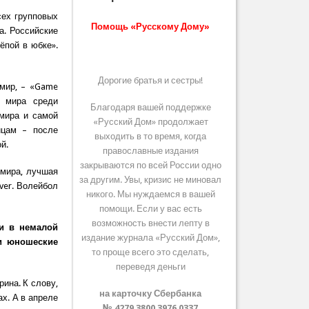
сех групповых
Помощь «Русскому Дому»
а. Российские
ёпой в юбке».
Дорогие братья и сестры!
 мир, – «Game
е мира среди
Благодаря вашей поддержке
 мира и самой
«Русский Дом» продолжает
ицам – после
выходить в то время, когда
ой.
православные издания
закрываются по всей России одно
 мира, лучшая
за другим. Увы, кризис не миновал
ver. Волейбол
никого. Мы нуждаемся в вашей
помощи. Если у вас есть
возможность внести лепту в
ки в немалой
издание журнала «Русский Дом»,
ии юношеские
то проще всего это сделать,
переведя деньги
рина. К слову,
на карточку Сбербанка
ах. А в апреле
№ 4279 3800 3976 0337