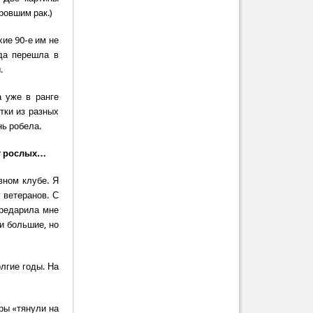
ровшим рак.)
хие 90-е им не
гда перешла в
ы.
а уже в ранге
тки из разных
нь робела.
ит рослых…
вном клубе. Я
 ветеранов. С
ередарила мне
и большие, но
лгие годы. На
еры «тянули на