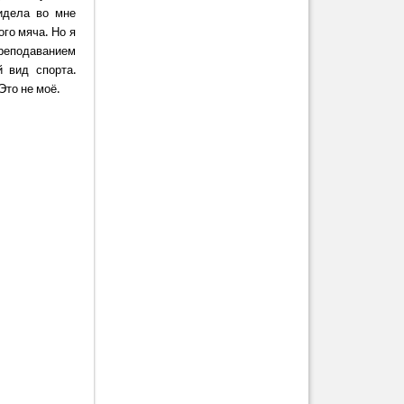
идела во мне
го мяча. Но я
реподаванием
й вид спорта.
Это не моё.