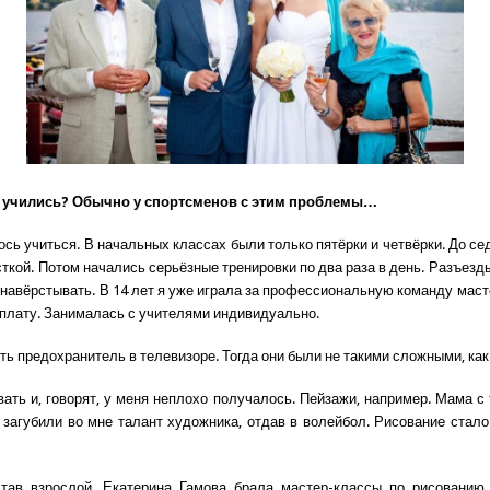
 учились? Обычно у спортсменов с этим проблемы…
ось учиться. В начальных классах были только пятёрки и четвёрки. До се
ткой. Потом начались серьёзные тренировки по два раза в день. Разъе
навёрстывать. В 14 лет я уже играла за профессиональную команду маст
плату. Занималась с учителями индивидуально.
ть предохранитель в телевизоре. Тогда они были не такими сложными, как
ать и, говорят, у меня неплохо получалось. Пейзажи, например. Мама с 
о загубили во мне талант художника, отдав в волейбол. Рисование стало
став взрослой, Екатерина Гамова брала мастер-классы по рисованию