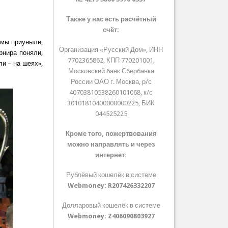
Также у нас есть расчётный
счёт:
 мы приуныли,
Организация «Русский Дом», ИНН
рнира поняли,
7702365862, КПП 770201001,
и – на шеях»,
Московский банк Сбербанка
России ОАО г. Москва, р/с
40703810538260101068, к/с
30101810400000000225, БИК
044525225
Кроме того, пожертвования
можно направлять и через
интернет:
Рублёвый кошелёк в системе
Webmoney:
R207426332207
Долларовый кошелёк в системе
Webmoney:
Z406090803927