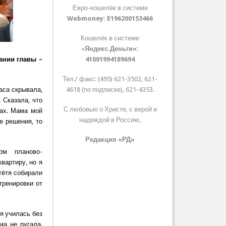
Евро-кошелёк в системе
Webmoney:
E196200153466
Кошелёк в системе
«
Яндекс.Деньги»:
ании главы –
41001994189694
Тел./ факс: (495) 621-3502, 621-
часа скрывала,
4618 (по подписке), 621-4353.
 Сказала, что
С любовью о Христе, с верой и
тах. Мама мой
надеждой в Россию,
е решения, то
Редакция «РД»
ом планово-
вартиру, но я
тётя собирали
 тренировки от
я училась без
ма не ругала.