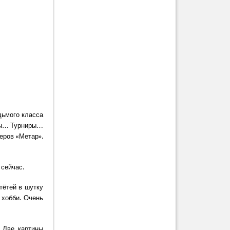
дьмого класса
зды… Турниры…
еров «Метар».
 сейчас.
тётей в шутку
 хобби. Очень
. Две картины