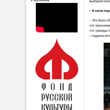
выиграли зол
– А свою пе
– Это было 2
что мальчишк
что тренеры 
– подвели ито