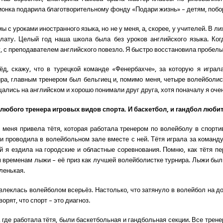
онка подарила благотворительному фонду «Подари жизнь» – детям, побо
 с уроками иностранного языка, но не у меня, а, скорее, у учителей. В ли
лату. Целый год наша школа была без уроков английского языка. Ко
, с преподавателем английского повезло. Я быстро восстановила пробел
ёд, скажу, что в турецкой команде «Фенербахче», за которую я играл
ра, главным тренером был бельгиец и, помимо меня, четыре волейболис
ались на английском и хорошо понимали друг друга, хотя поначалу я оче
 любого тренера игровых видов спорта. И баскетбол, и гандбол люб
 меня привела тётя, которая работала тренером по волейболу в спорти
и проводила в волейбольном зале вместе с ней. Тётя играла за команду
й я ездила на городские и областные соревнования. Помню, как тётя п
м временам лыжи – её приз как лучшей волейболистке турнира. Лыжи был
ленькая.
влеклась волейболом всерьёз. Настолько, что затянуло в волейбол на до
ворят, что спорт – это диагноз.
 где работала тётя, были баскетбольная и гандбольная секции. Все трен