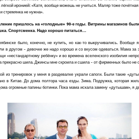
 лёгкой иронией: «Катя, вообще можешь не учиться. Маляр тоже почётная
и стремянка не нужна».
сление пришлось на «голодные» 90-е годы. Витрины магазинов были
шка. Спортсменка. Надо хорошо питаться…
ябинске было, конечно, не купить, но как-то выкручивались. Вообще я
и в другом – девочке же надо хорошо и со вкусом одеваться. Мама за 
щи «нестандартному ребёнку» и во времена вселенского изобилия непро
а прекрасно шила. Джинсы мне скроила и сшила – от фирменных было не
ой из тренировок у меня в раздевалке украли сапоги. Были такие «дуты
ано в Китае. До дома полтора часа езды. Зима. Подружка, которая жил
дома огромные папины ботинки. Пока мама искала замену «дутышам», я д