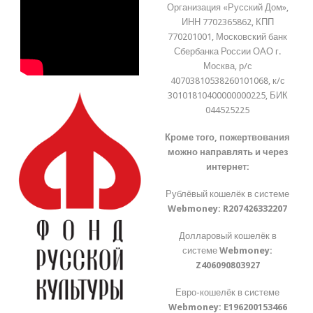
Организация «Русский Дом»,
ИНН 7702365862, КПП
770201001, Московский банк
Сбербанка России ОАО г.
Москва, р/с
40703810538260101068, к/с
30101810400000000225, БИК
044525225
Кроме того, пожертвования
можно направлять и через
интернет:
Рублёвый кошелёк в системе
Webmoney:
R207426332207
Долларовый кошелёк в
системе
Webmoney:
Z406090803927
Евро-кошелёк в системе
Webmoney:
E196200153466