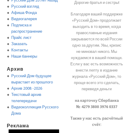
Русский Дом 20 лет назад
Дорогие братья и сестры!
Русский взгляд
Афиша Фонда
Благодаря вашей поддержке
Видеогалерея
«Русский Дом» продолжает
Подписка и
выходить в то время, когда
распространение
православные издания
Прайс лист
закрываются по всей России
Заказать
одно за другим. Увы, кризис
Контакты
не миновал никого. Мы
Наши баннеры
нуждаемся в вашей помощи.
Если у вас есть возможность
Архив
внести лепту в издание
Русский Дом будущее
журнала «Русский Дом», то
вырастает из прошлого
проще всего это сделать,
Архив 2008 -2026
переведя деньги
Текстовый архив
на карточку Сбербанка
телепередачи
№ 4279 3800 3976 0337
Видеоколлекция Русского
Дома
Также у нас есть расчётный
счёт:
Реклама