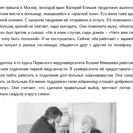
ия пришла в Москву, молодой врач Валерий Епишов продолжил выполн
очем месте в больнице, оказавшейся в «красной зоне». Его жена тоже вра
чной клинике. С началом пандемии её отправили в отпуск. Ей позвонили и
больше, врачей не хватает, надо выходить. Она позвонила мужу, объясн
 он был против и сказал: «Ни в коем случае, сиди дома!» – «Чего мне с
я хочу быть полезной». И не послушалась. Сейчас оба работают с зараж
ен ночуют в разных гостиницах, общаются друг с другом по телефону
удентка 4-го курса Пермского медуниверситета Ксения Мякишева работа
сном отделении первой медсанчасти. В университете ей предоставили 
ли пойти работать в отделение для больных коронавирусом. Она сраз
ать за больным. Её жених поддержал свою избранницу и пошёл добровол
зону». Они считают, что сделали правильный выбор, мечтают летом 
мную свадьбу в кругу семьи.