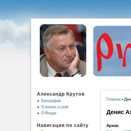
Александр Крутов
Вы здес
Главная
» Ден
Биография
О жизни, о себе
Денис А
О Фонде
Навигация по сайту
Архив: