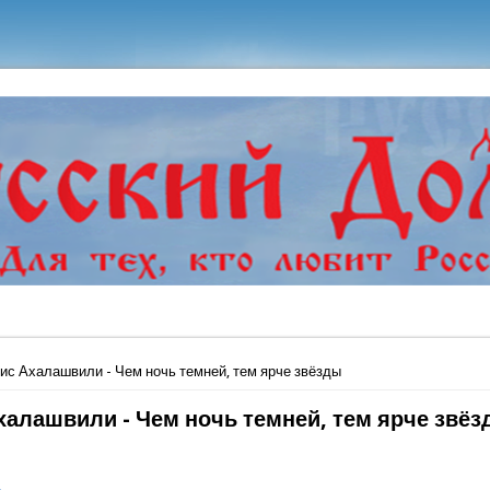
ь
ис Ахалашвили - Чем ночь темней, тем ярче звёзды
халашвили - Чем ночь темней, тем ярче звё