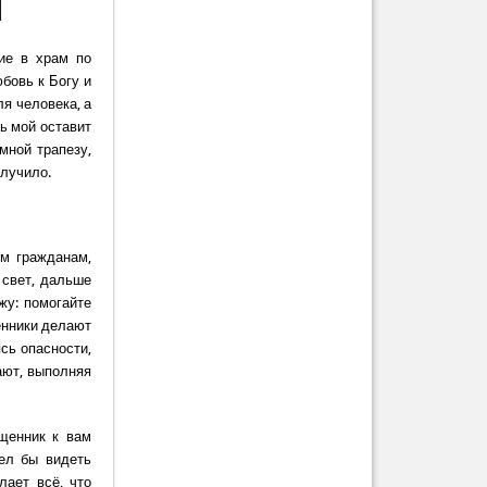
ие в храм по
бовь к Богу и
ля человека, а
рь мой оставит
мной трапезу,
злучило.
ым гражданам,
 свет, дальше
жу: помогайте
енники делают
ясь опасности,
рают, выполняя
ященник к вам
тел бы видеть
лает всё, что