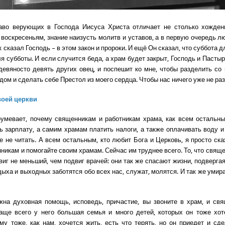
аво верующих в Господа Иисуса Христа отличает не столько хожден
 воскресеньям, знание наизусть молитв и уставов, а в первую очередь лю
 сказал Господь – в этом закон и пророки. И ещё Он сказал, что суббота д
я субботы. И если случится беда, а храм будет закрыт, Господь и Пасты
девяносто девять других овец, и поспешит ко мне, чтобы разделить со 
дом и сделать себе Престол из моего сердца. Чтобы нас ничего уже не ра
воей церкви
оумевает, почему священникам и работникам храма, как всем остальн
ь зарплату, а самим храмам платить налоги, а также оплачивать воду и
 не читать. А всем остальным, кто любит Бога и Церковь, я просто ска
никам и помогайте своим храмам. Сейчас им труднее всего. То, что свящ
виг не меньший, чем подвиг врачей: они так же спасают жизни, подверга
дыха и выходных заботятся обо всех нас, служат, молятся. И так же уми
на духовная помощь, исповедь, причастие, вы звоните в храм, и св
аще всего у него большая семья и много детей, которых он тоже хо
му тоже, как нам, хочется жить, есть что терять, но он приедет и сде