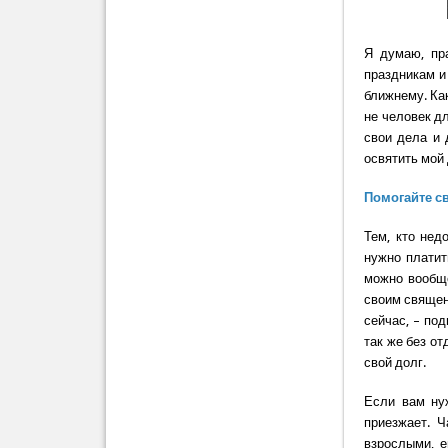
Я думаю, пр
праздникам и
ближнему. Как
не человек дл
свои дела и 
освятить мой 
Помогайте с
Тем, кто нед
нужно платит
можно вообще
своим священ
сейчас, – под
так же без от
свой долг.
Если вам нуж
приезжает. Ч
взрослыми, е