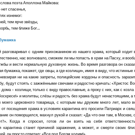
слова поэта Аполлона Майкова:
о нет спасенья,
лях изнемог:
ей, тем ярче звёзды,
орбь, тем ближе Бог...
бумажка
 разговаривал с одним прихожанином из нашего храма, который ходит 
тественно, нас волновало, сможем ли мы попасть в храм на Пасху, и вооб
ужбы и вести нормальную духовную жизнь. Во время разговора он сказал
я бумажка, покажет, где овцы, а где козлищи», имея в виду, что истинны
, невзирая ни на какие запреты, полицейские кордоны и опасность зарази
у, будут стоять с зажжёнными свечами и радостно кричать: «Христос Вос
 дома – козлищи, только с виду православные, а проку с них, как с козла
оскресе!» и молитвы, слёзы и радость без храма будут ненастоящими, а 
м моего церковного товарища, с которым мы дружим много лет, мало в
 от посещения храма в условиях карантина его просили Патриарх и свя
ание он поморщился, махнул рукой и сказал: «Да что они там, в Москве, 
т?». Когда я спросил, готов ли он взять на себя ответственность
 карантина станет причиной заражения, а может, и смерти своих бли
й, он просто ответил: «Все под Богом ходим!».