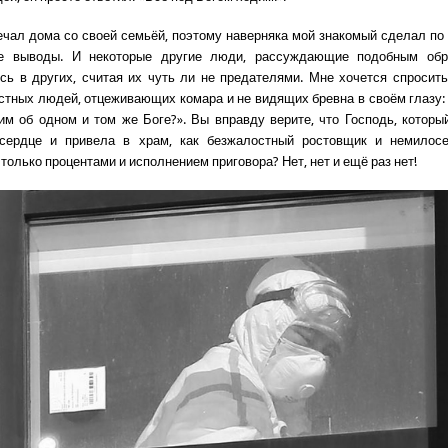
ечал дома со своей семьёй, поэтому наверняка мой знакомый сделал по
е выводы. И некоторые другие люди, рассуждающие подобным обр
сь в других, считая их чуть ли не предателями. Мне хочется спросить
стных людей, отцеживающих комара и не видящих бревна в своём глазу:
им об одном и том же Боге?». Вы вправду верите, что Господь, которы
сердце и привела в храм, как безжалостный ростовщик и немилос
только процентами и исполнением приговора? Нет, нет и ещё раз нет!