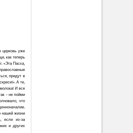
в церковь уже
ще, как теперь
: «Эта Пасха,
е православные
ться, придут в
кресе!». А те,
 молока! И все
так – не пойми
олновало, что
щенноначалие.
о нашей жизни
, если из-за
зких и других