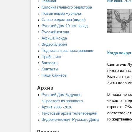
№6 июнь 202
Главная
Колонка главного редактора
Новый номер журнала
Слово редактора (видео)
Русский Дом 20 лет назад
Русский взгляд
Афиша Фонда
Видеогалерея
Подписка и распространение
Когда вокруг
Прайс лист
Заказать
Святитель Лу
Контакты
никого из нас
Наши баннеры
Был ли ты де
ли ты дела м
Архив
В наши непро
Русский Дом будущее
читаю о людя
вырастает из прошлого
странах. Об
Архив 2008 -2026
обстоятельств
Текстовый архив телепередачи
их жертвенно
Видеоколлекция Русского Дома
Реклама