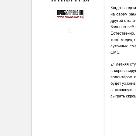
Когда пандем
на своём раб
другой столи
больных всё 
Естественно,
тоже медик, 
суточных см
СМС.
21 летняя ст
в коронавиру
волонтёром и
будет ухажив
в «красную 
сыграть скро