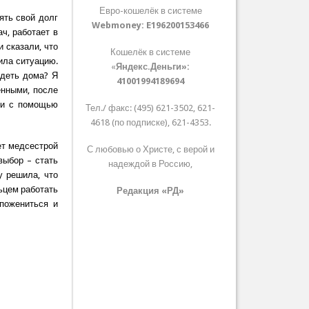
Евро-кошелёк в системе
ять свой долг
Webmoney:
E196200153466
ч, работает в
 сказали, что
Кошелёк в системе
ила ситуацию.
«
Яндекс.Деньги»:
идеть дома? Я
41001994189694
ёнными, после
 и с помощью
Тел./ факс: (495) 621-3502, 621-
4618 (по подписке), 621-4353.
ет медсестрой
С любовью о Христе, с верой и
выбор – стать
надеждой в Россию,
у решила, что
ьцем работать
Редакция «РД»
пожениться и