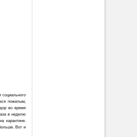
и социального
мся пожилым,
дор во время
раза в неделю
а карантине.
больше. Вот и