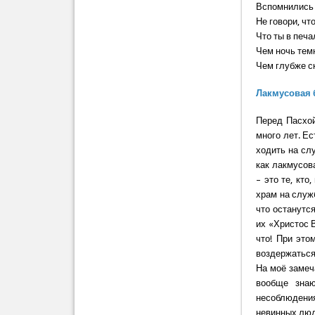
Вспомнились 
Не говори, чт
Что ты в печа
Чем ночь темн
Чем глубже ск
Лакмусовая 
Перед Пасхой
много лет. Ес
ходить на сл
как лакмусова
– это те, кто
храм на служб
что останутся
их «Христос В
что! При это
воздержаться
На моё замеч
вообще знаю
несоблюдения
невинных люде