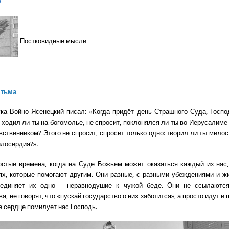
0
Постковидные мысли
 тьма
ка Войно-Ясенецкий писал: «Когда придёт день Страшного Суда, Госпо
, ходил ли ты на богомолье, не спросит, поклонялся ли ты во Иерусалим
вственником? Этого не спросит, спросит только одно: творил ли ты мило
илосердия?».
стые времена, когда на Суде Божьем может оказаться каждый из нас
х, которые помогают другим. Они разные, с разными убеждениями и ж
ъединяет их одно – неравнодушие к чужой беде. Они не ссылаютс
а, не говорят, что «пускай государство о них заботится», а просто идут и 
е сердце помилует нас Господь.