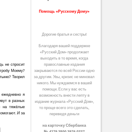
Помощь «Русскому Дому»
Дорогие братья и сестры!
Благодаря вашей поддержке
«Русский Дом» продолжает
выходить в то время, когда
дь не спросит
православные издания
е гробу Моему?
закрываются по всей России одно
стыню? Творил
за другим. Увы, кризис не миновал
никого. Мы нуждаемся в вашей
помощи. Если у вас есть
, ежедневно я
возможность внести лепту в
ивут в разных
издание журнала «Русский Дом»,
я на тяжёлые
то проще всего это сделать,
помогают. И за
переведя деньги
на карточку Сбербанка
№ 4279 3800 3976 0337