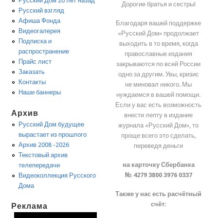
Русский Дом 20 лет назад
Дорогие братья и сестры!
Русский взгляд
Афиша Фонда
Благодаря вашей поддержке
Видеогалерея
«Русский Дом» продолжает
Подписка и
выходить в то время, когда
распространение
православные издания
Прайс лист
закрываются по всей России
Заказать
одно за другим. Увы, кризис
Контакты
не миновал никого. Мы
Наши баннеры
нуждаемся в вашей помощи.
Если у вас есть возможность
Архив
внести лепту в издание
Русский Дом будущее
журнала «Русский Дом», то
вырастает из прошлого
проще всего это сделать,
Архив 2008 -2026
переведя деньги
Текстовый архив
на карточку Сбербанка
телепередачи
№ 4279 3800 3976 0337
Видеоколлекция Русского
Дома
Также у нас есть расчётный
счёт:
Реклама