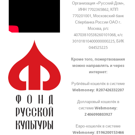
Организация «Русский Дом»,
ИНН 7702365862, КПП
770201001, Московский банк
Сбербанка России ОАО г.
Москва, р/с
40703810538260101068, к/с
30101810400000000225, БИК
044525225
Кроме того, пожертвования
можно направлять и через
интернет:
Рублёвый кошелёк в системе
Webmoney:
R207426332207
Долларовый кошелёк в
системе
Webmoney:
Z406090803927
Евро-кошелёк в системе
Webmoney:
E196200153466