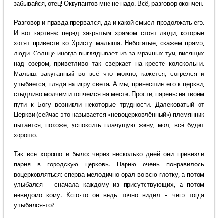
забывайся, отец! Оккупантов мне не надо. Всё, разговор окончен.
Разговор и правда прервался, да и какой смысл продолжать его.
И вот картина: перед закрытым храмом стоят люди, которые
хотят привести ко Христу малыша. Небогатые, скажем прямо,
люди. Солнце иногда выглядывает из-за мрачных туч, висящих
над озером, приветливо так сверкает на кресте колокольни.
Малыш, закутанный во всё что можно, кажется, согрелся и
улыбается, глядя на игру света. А мы, принесшие его к церкви,
стыдливо молчим и топчемся на месте. Прости, парень: на твоём
пути к Богу возникли некоторые трудности. Далековатый от
Церкви (сейчас это называется «невоцерковлённый») племянник
пытается, похоже, успокоить плачущую жену, мол, всё будет
хорошо.
Так всё хорошо и было: через несколько дней они привезли
парня в городскую церковь. Парню очень понравилось
воцерковляться: сперва мелодично орал во всю глотку, а потом
улыбался – сначала каждому из присутствующих, а потом
неведомо кому. Кого-то он ведь точно видел – чего тогда
улыбался-то?