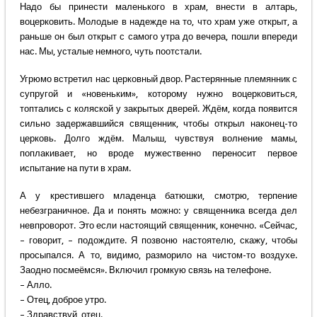
Надо бы принести маленького в храм, внести в алтарь,
воцерковить. Молодые в надежде на то, что храм уже открыт, а
раньше он был открыт с самого утра до вечера, пошли впереди
нас. Мы, усталые немного, чуть поотстали.
Угрюмо встретил нас церковный двор. Растерянные племянник с
супругой и «новеньким», которому нужно воцерковиться,
топтались с коляской у закрытых дверей. Ждём, когда появится
сильно задержавшийся священник, чтобы открыл наконец-то
церковь. Долго ждём. Малыш, чувствуя волнение мамы,
поплакивает, но вроде мужественно переносит первое
испытание на пути в храм.
А у крестившего младенца батюшки, смотрю, терпение
небезграничное. Да и понять можно: у священника всегда дел
невпроворот. Это если настоящий священник, конечно. «Сейчас,
– говорит, – подождите. Я позвоню настоятелю, скажу, чтобы
просыпался. А то, видимо, разморило на чистом-то воздухе.
Заодно посмеёмся». Включил громкую связь на телефоне.
– Алло.
– Отец, доброе утро.
– Здравствуй, отец.