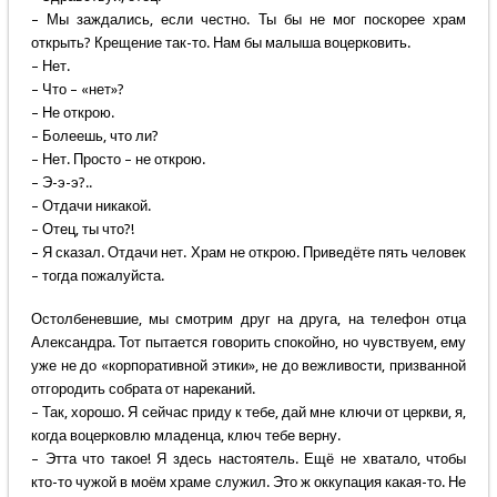
– Мы заждались, если честно. Ты бы не мог поскорее храм
открыть? Крещение так-то. Нам бы малыша воцерковить.
– Нет.
– Что – «нет»?
– Не открою.
– Болеешь, что ли?
– Нет. Просто – не открою.
– Э-э-э?..
– Отдачи никакой.
– Отец, ты что?!
– Я сказал. Отдачи нет. Храм не открою. Приведёте пять человек
– тогда пожалуйста.
Остолбеневшие, мы смотрим друг на друга, на телефон отца
Александра. Тот пытается говорить спокойно, но чувствуем, ему
уже не до «корпоративной этики», не до вежливости, призванной
отгородить собрата от нареканий.
– Так, хорошо. Я сейчас приду к тебе, дай мне ключи от церкви, я,
когда воцерковлю младенца, ключ тебе верну.
– Этта что такое! Я здесь настоятель. Ещё не хватало, чтобы
кто-то чужой в моём храме служил. Это ж оккупация какая-то. Не