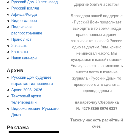
Русский Дом 20 лет назад
Дорогие братья и сестры!
Русский взгляд
Афиша Фонда
Благодаря вашей поддержке
Видеогалерея
«Русский Дом» продолжает
Подписка и
выходить в то время, когда
распространение
православные издания
Прайс лист
закрываются по всей России
Заказать
одно за другим. Увы, кризис
Контакты
не миновал никого. Мы
Наши баннеры
нуждаемся в вашей помощи.
Если у вас есть возможность
Архив
внести лепту в издание
Русский Дом будущее
журнала «Русский Дом», то
вырастает из прошлого
проще всего это сделать,
Архив 2008 -2026
переведя деньги
Текстовый архив
на карточку Сбербанка
телепередачи
№ 4279 3800 3976 0337
Видеоколлекция Русского
Дома
Также у нас есть расчётный
счёт:
Реклама