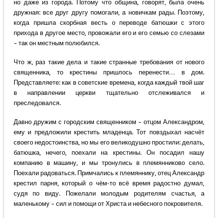
но даже из города. Потому что община, говорят, была очень
дружная: все друг другу помогали, а новичкам рады. Поэтому,
когда пришла скорбная весть о переводе батюшки с этого
прихода в другое место, провожали его и его семью со слезами
– так он местным полюбился.
Что ж, раз такие дела и такие странные требования от нового
священника, то крестины пришлось перенести… в дом.
Представляете: как в советские времена, когда каждый твой шаг
в направлении церкви тщательно отслеживался и
преследовался.
Давно дружим с городским священником – отцом Александром,
ему и предложили крестить младенца. Тот повздыхал насчёт
своего недостоинства, но мы его великодушно простили: делать,
батюшка, нечего, поехали на крестины. Он посадил нашу
компанию в машину, и мы тронулись в племянниково село.
Поехали радоваться. Примчались к племяннику, отец Александр
крестил парня, который о чём-то всё время радостно думал,
судя по виду. Пожелали молодым родителям счастья, а
маленькому – сил и помощи от Христа и небесного покровителя.