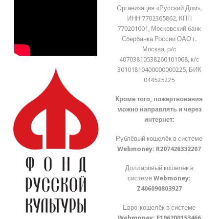
Организация «Русский Дом»,
ИНН 7702365862, КПП
770201001, Московский банк
Сбербанка России ОАО г.
Москва, р/с
40703810538260101068, к/с
30101810400000000225, БИК
044525225
Кроме того, пожертвования
можно направлять и через
интернет:
Рублёвый кошелёк в системе
Webmoney:
R207426332207
Долларовый кошелёк в
системе
Webmoney:
Z406090803927
Евро-кошелёк в системе
Webmoney:
E196200153466