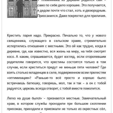
само по себе дело хорошее. Это получается,
я дедом почти что стал, хоть и двоюродным.
Приосанился. Даже покряхтел для приличия.
Крестить парня надо. Прекрасно. Печально то, что у нового
священника, служащего в сельском храме, стремительно
испортились отношения с местными. Это ой как трудно, когда в
деревне, где, как известно, вся жизнь на миру, на тебя смотрят
косо. А каким, спрашивается, будет взгляд, если оторопевшим
родителям говорится, что крестины состоятся только в том
случае, если креститься придут не меньше пяти человек? Где
взять столько младенцев в селе, подверженном всем прелестям
«оптимизации»? «Раньше-то всё просто и хорошо было:
встречаешь батюшку, говоришь, мол, так и так – а он с тобой
радуется, церковь всегда отворит, с тобой вместе помолится.
Легко на душе было!» – признаются местные. Замечательный
храм, в котором службы проходили при большом скоплении
прихожан, приходили и приезжали не только из окрестных сёл,