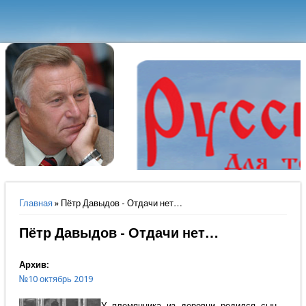
Вы здесь
Главная
» Пётр Давыдов - Отдачи нет…
Пётр Давыдов - Отдачи нет…
Архив:
№10 октябрь 2019
У племянника из деревни родился сын –