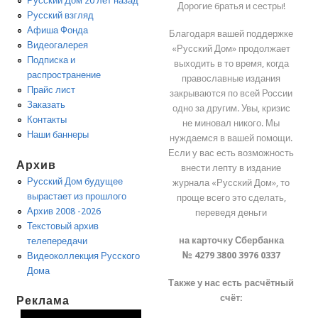
Русский Дом 20 лет назад
Дорогие братья и сестры!
Русский взгляд
Афиша Фонда
Благодаря вашей поддержке
Видеогалерея
«Русский Дом» продолжает
Подписка и
выходить в то время, когда
распространение
православные издания
Прайс лист
закрываются по всей России
Заказать
одно за другим. Увы, кризис
Контакты
не миновал никого. Мы
Наши баннеры
нуждаемся в вашей помощи.
Если у вас есть возможность
Архив
внести лепту в издание
Русский Дом будущее
журнала «Русский Дом», то
вырастает из прошлого
проще всего это сделать,
Архив 2008 -2026
переведя деньги
Текстовый архив
на карточку Сбербанка
телепередачи
№ 4279 3800 3976 0337
Видеоколлекция Русского
Дома
Также у нас есть расчётный
счёт:
Реклама