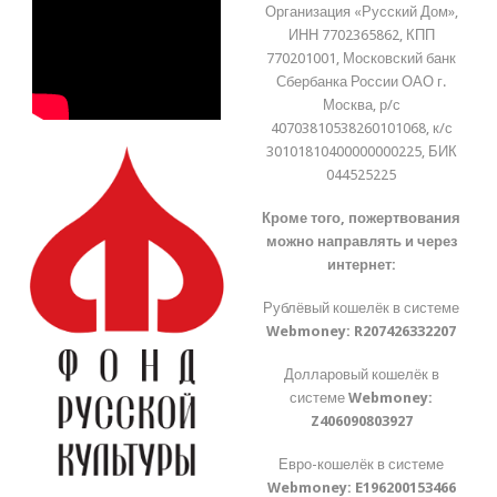
Организация «Русский Дом»,
ИНН 7702365862, КПП
770201001, Московский банк
Сбербанка России ОАО г.
Москва, р/с
40703810538260101068, к/с
30101810400000000225, БИК
044525225
Кроме того, пожертвования
можно направлять и через
интернет:
Рублёвый кошелёк в системе
Webmoney:
R207426332207
Долларовый кошелёк в
системе
Webmoney:
Z406090803927
Евро-кошелёк в системе
Webmoney:
E196200153466