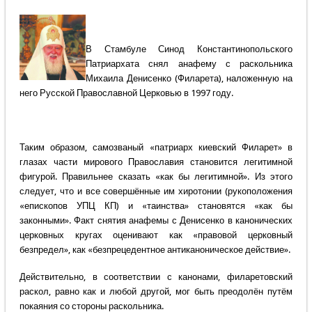
В Стамбуле Синод Константинопольского
Патриархата снял анафему с раскольника
Михаила Денисенко (Филарета), наложенную на
него Русской Православной Церковью в 1997 году.
Таким образом, самозваный «патриарх киевский Филарет» в
глазах части мирового Православия становится легитимной
фигурой. Правильнее сказать «как бы легитимной». Из этого
следует, что и все совершённые им хиротонии (рукоположения
«епископов УПЦ КП) и «таинства» становятся «как бы
законными». Факт снятия анафемы с Денисенко в канонических
церковных кругах оценивают как «правовой церковный
безпредел», как «безпрецедентное антиканоническое действие».
Действительно, в соответствии с канонами, филаретовский
раскол, равно как и любой другой, мог быть преодолён путём
покаяния со стороны раскольника.