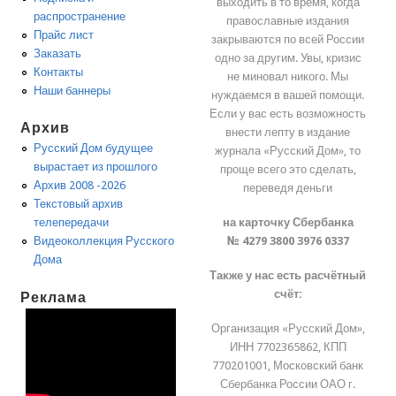
выходить в то время, когда
распространение
православные издания
Прайс лист
закрываются по всей России
Заказать
одно за другим. Увы, кризис
Контакты
не миновал никого. Мы
Наши баннеры
нуждаемся в вашей помощи.
Если у вас есть возможность
Архив
внести лепту в издание
Русский Дом будущее
журнала «Русский Дом», то
вырастает из прошлого
проще всего это сделать,
Архив 2008 -2026
переведя деньги
Текстовый архив
на карточку Сбербанка
телепередачи
№ 4279 3800 3976 0337
Видеоколлекция Русского
Дома
Также у нас есть расчётный
счёт:
Реклама
Организация «Русский Дом»,
ИНН 7702365862, КПП
770201001, Московский банк
Сбербанка России ОАО г.