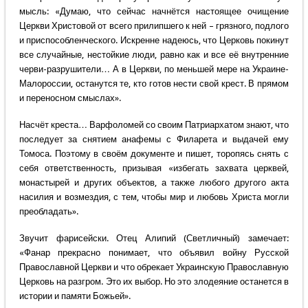
мысль: «Думаю, что сейчас начнётся настоящее очищение
Церкви Христовой от всего прилипшего к ней – грязного, подлого
и приспособленческого. Искренне надеюсь, что Церковь покинут
все случайные, нестойкие люди, равно как и все её внутренние
черви-разрушители… А в Церкви, по меньшей мере на Украине-
Малороссии, останутся те, кто готов нести свой крест. В прямом
и переносном смыслах».
Насчёт креста… Варфоломей со своим Патриархатом знают, что
последует за снятием анафемы с Филарета и выдачей ему
Томоса. Поэтому в своём документе и пишет, торопясь снять с
себя ответственность, призывая «избегать захвата церквей,
монастырей и других объектов, а также любого другого акта
насилия и возмездия, с тем, чтобы мир и любовь Христа могли
преобладать».
Звучит фарисейски. Отец Алипий (Светличный) замечает:
«Фанар прекрасно понимает, что объявил войну Русской
Православной Церкви и что обрекает Украинскую Православную
Церковь на разгром. Это их выбор. Но это злодеяние останется в
истории и памяти Божьей».