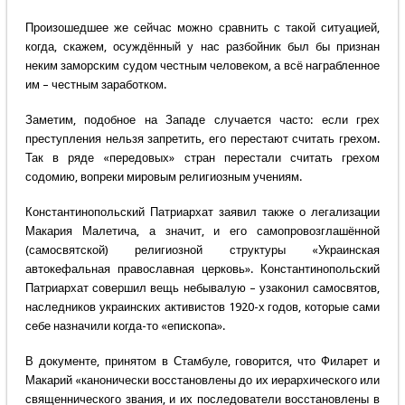
Произошедшее же сейчас можно сравнить с такой ситуацией,
когда, скажем, осуждённый у нас разбойник был бы признан
неким заморским судом честным человеком, а всё награбленное
им – честным заработком.
Заметим, подобное на Западе случается часто: если грех
преступления нельзя запретить, его перестают считать грехом.
Так в ряде «передовых» стран перестали считать грехом
содомию, вопреки мировым религиозным учениям.
Константинопольский Патриархат заявил также о легализации
Макария Малетича, а значит, и его самопровозглашённой
(самосвятской) религиозной структуры «Украинская
автокефальная православная церковь». Константинопольский
Патриархат совершил вещь небывалую – узаконил самосвятов,
наследников украинских активистов 1920-х годов, которые сами
себе назначили когда-то «епископа».
В документе, принятом в Стамбуле, говорится, что Филарет и
Макарий «канонически восстановлены до их иерархического или
священнического звания, и их последователи восстановлены в