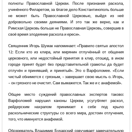
полноты Православной Церкви. После признания раскола,
учинённого Филаретом, за благое дело Константинополь больше
не может быть Православной Церковью, выйдя из неё
добровольно своими деяниями. И это так же верно, как и
Римская Церковь больше не Православная Церковь, совершив в
своё время злодеяние раскола и ереси».
Священник Игорь Шумак напоминает: «Правило святых апостол
12: Если кто из клира, или мирянин отлучённый от общения
церковного, или недостойный принятия в клир, отошед, в ином
городе принят будет без представительной грамоты: да будет
отлучён и принявший, и принятый». Это о Варфоломее. «Если
чистый обнимется с грязным, – завершает свою мысль о. Игорь,
– он грязного не очистит. Сам вымажется. Так же и с анафемой».
Общее место суждений православных экспертов таково:
Варфоломей нарушил каноны Церкви, усугубляет раскол,
рейдерским нахрапом принимает к себе под крыло
раскольнические структуры со всего мира, достоин отлучения,
того, что именуется анафемой.
Обозреватель Владимир Букарский озвучивает замечательную