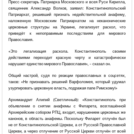
Пресс-секретарь Патриарха Московского и всея Руси Кирилла,
священник Александр Волков, заявил: Константинопольский
Патриархат, решивший признать недействительной анафему,
наложенную Московским Патриархатом на неканонические
церковные структуры на Украине, легализует раскол, что
приведёт к непоправимым последствиям для мирового
Православия.
«Это легализация раскола. Константинополь своими
действиями переходит красную черту и катастрофически
нарушает единство мирового Православия», – сказал он.
Общий настрой, судя по реакции православных в соцсетях,
таков: «Не признавать решений Варфоломея, который удумал
узурпировать церковную власть, подражая папе Римскому!»
Архимандрит Алипий (Светличный): «Константинополь при
объявлении о снятии анафемы с Филарета, возглашённой
Архиерейским собором РПЦ, входит, нарушением церковных же
канонов, в область анафемы. Поскольку Филарет отлучён был
не от Константинопольской Церкви, а от Русской Православной
Церкви, а через отлучение от Русской Церкви отлучён от всей