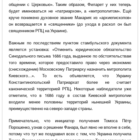
общении с Церковью». Таким образом, Филарет у них теперь
будет именоваться не «патриархом», а «митрополитом». Ещё
круче понижено духовное звание Макария: из «архиепископов»
он возвращается в «священники» (до ухода в раскол он был
священником РПЦ на Украине).
Важным по последствиям пунктом стамбульского документа
является установка: «Отменить юридическое обязательство
Синодального письма 1686 года, выданное по обстоятельствам
того времени, которое предоставило право через икономию
(снисхождение) Московскому Патриарху назначить митрополита
Киевского…». То есть объявляется, что Украину
Константинопольский Патриархат более не считает
канонической территорией РПЦ. Некоторые наблюдатели уже
отметили, что в 1686 году в состав Киевской митрополии
входили менее половины территорий нынешней Украины,
преимущественно на северо-западе страны.
Примечательно, что инициатор получения Томоса Пётр
Порошенко, узнав о решении Фанара, был явно не вполне в себе,
потому что тут же поздравил всех с тем, что Украина получила