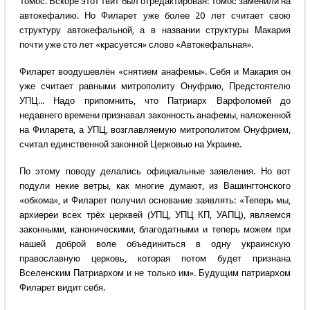
Томос. Вскоре этот твит был отредактирован: Томос заменили на
автокефалию. Но Филарет уже более 20 лет считает свою
структуру автокефальной, а в названии структуры Макария
почти уже сто лет «красуется» слово «Автокефальная».
Филарет воодушевлён «снятием анафемы». Себя и Макария он
уже считает равными митрополиту Онуфрию, Предстоятелю
УПЦ... Надо припомнить, что Патриарх Варфоломей до
недавнего времени признавал законность анафемы, наложенной
на Филарета, а УПЦ, возглавляемую митрополитом Онуфрием,
считал единственной законной Церковью на Украине.
По этому поводу делались официальные заявления. Но вот
подули некие ветры, как многие думают, из Вашингтонского
«обкома», и Филарет получил основание заявлять: «Теперь мы,
архиереи всех трёх церквей (УПЦ, УПЦ КП, УАПЦ), являемся
законными, каноническими, благодатными и теперь можем при
нашей доброй воле объединиться в одну украинскую
православную церковь, которая потом будет признана
Вселенским Патриархом и не только им». Будущим патриархом
Филарет видит себя.