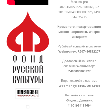
Москва, р/с
40703810538260101068, к/с
30101810400000000225, БИК
044525225
Кроме того, пожертвования
можно направлять и через
интернет:
Рублёвый кошелёк в системе
Webmoney:
R207426332207
Долларовый кошелёк в
системе
Webmoney:
Z406090803927
Евро-кошелёк в системе
Webmoney:
E196200153466
Кошелёк в системе
«
Яндекс.Деньги»:
41001994189694