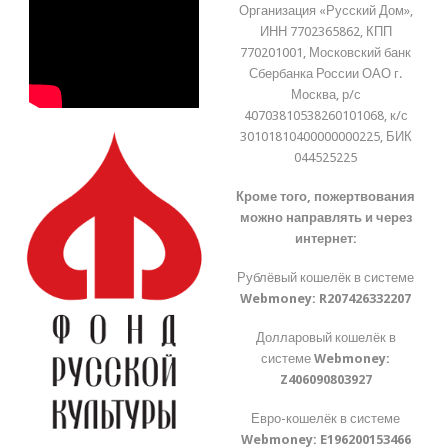
Организация «Русский Дом»,
ИНН 7702365862, КПП
770201001, Московский банк
Сбербанка России ОАО г.
Москва, р/с
40703810538260101068, к/с
30101810400000000225, БИК
044525225
Кроме того, пожертвования
можно направлять и через
интернет:
Рублёвый кошелёк в системе
Webmoney:
R207426332207
Долларовый кошелёк в
системе
Webmoney:
Z406090803927
Евро-кошелёк в системе
Webmoney:
E196200153466