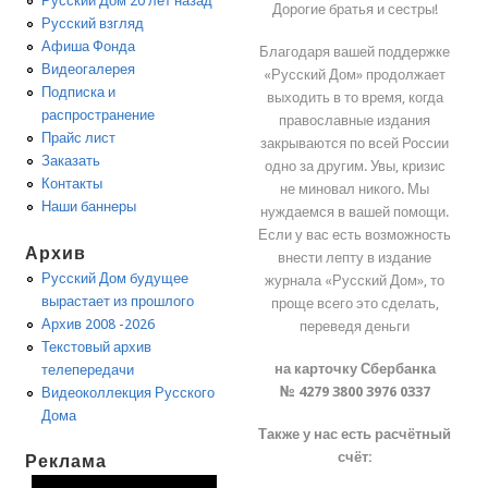
Русский Дом 20 лет назад
Дорогие братья и сестры!
Русский взгляд
Афиша Фонда
Благодаря вашей поддержке
Видеогалерея
«Русский Дом» продолжает
Подписка и
выходить в то время, когда
распространение
православные издания
Прайс лист
закрываются по всей России
Заказать
одно за другим. Увы, кризис
Контакты
не миновал никого. Мы
Наши баннеры
нуждаемся в вашей помощи.
Если у вас есть возможность
Архив
внести лепту в издание
Русский Дом будущее
журнала «Русский Дом», то
вырастает из прошлого
проще всего это сделать,
Архив 2008 -2026
переведя деньги
Текстовый архив
на карточку Сбербанка
телепередачи
№ 4279 3800 3976 0337
Видеоколлекция Русского
Дома
Также у нас есть расчётный
счёт:
Реклама