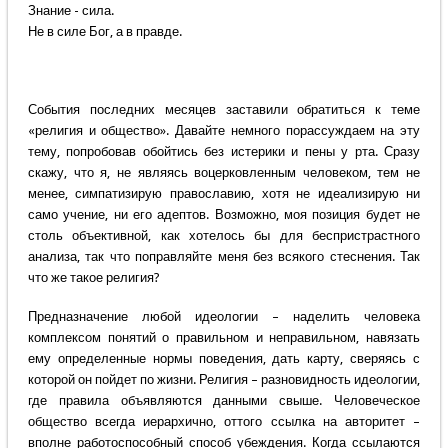
Знание - сила.
Не в силе Бог, а в правде.
События последних месяцев заставили обратиться к теме
«религия и общество». Давайте немного порассуждаем на эту
тему, попробовав обойтись без истерики и пены у рта. Сразу
скажу, что я, не являясь воцерковленным человеком, тем не
менее, симпатизирую православию, хотя не идеализирую ни
само учение, ни его адептов. Возможно, моя позиция будет не
столь объективной, как хотелось бы для беспристрастного
анализа, так что поправляйте меня без всякого стеснения. Так
что же такое религия?
Предназначение любой идеологии – наделить человека
комплексом понятий о правильном и неправильном, навязать
ему определенные нормы поведения, дать карту, сверяясь с
которой он пойдет по жизни. Религия – разновидность идеологии,
где правила объявляются данными свыше. Человеческое
общество всегда иерархично, оттого ссылка на авторитет –
вполне работоспособный способ убеждения. Когда ссылаются