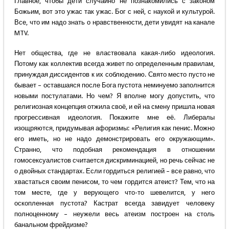
Главное, чтобы дети случайно не познакомились с законом
Божьим, вот это ужас так ужас. Бог с ней, с наукой и культурой.
Все, что им надо знать о нравственности, дети увидят на канале
MTV.
Нет общества, где не властвовала какая-либо идеология.
Потому как коллектив всегда живет по определенным правилам,
принуждая диссидентов к их соблюдению. Свято место пусто не
бывает – оставшаяся после Бога пустота неминуемо заполнится
новыми постулатами. Но чем? Я вполне могу допустить, что
религиозная концепция отжила своё, и ей на смену пришла новая
прогрессивная идеология. Покажите мне её. Либералы
изощряются, придумывая афоризмы: «Религия как пенис. Можно
его иметь, но не надо демонстрировать его окружающим».
Странно, что подобная рекомендация в отношении
гомосексуалистов считается дискриминацией, но речь сейчас не
о двойных стандартах. Если гордиться религией – все равно, что
хвастаться своим пенисом, то чем гордится атеист? Тем, что на
том месте, где у верующего что-то шевелится, у него
оскопленная пустота? Кастрат всегда завидует человеку
полноценному – неужели весь атеизм построен на столь
банальном фрейдизме?