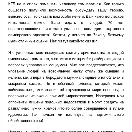
КГБ не в силах помешать человеку сомневаться. Как только
общество получило возможность обсуждать вашу теорию,
выяснилось, что сказать вам особо нечего. Да и каких всплесков
интеллекта можно было ждать от людей, 70 лет
пережевывающих интеллектуальное наследие картавого
симбирского адвоката? Кстати, у него-то по Закону Божьему
были отличные оценки. Нет ли тут какой-то связи?
Я с удовольствием выслушаю критику христианства от людей
вменяемых, грамотных, знакомых с историей и разбирающихся в
вопросах управления социумом. Мне вот представляется, что
упование людей на всесильную науку столь же смешно и
нелепо, как и вера в бородатого мужика, сидящего на облаках в
махровом халате. Но я обычный человек, который может
заблуждаться, мои знания об окружающем мире неполны, а
восприятие искажено призмой мировоззрения. Наверняка мои
оппоненты лишены подобных недостатков и могут создать на
развалинах чужих храмов что-то более совершенное в плане
идеологии. Так нельзя ли взглянуть на чертежи этого
обезбоженного рая?