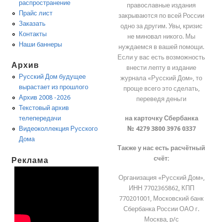
распространение
православные издания
Прайс лист
закрываются по всей России
Заказать
одно за другим. Увы, кризис
Контакты
не миновал никого. Мы
Наши баннеры
нуждаемся в вашей помощи.
Если у вас есть возможность
Архив
внести лепту в издание
Русский Дом будущее
журнала «Русский Дом», то
вырастает из прошлого
проще всего это сделать,
Архив 2008 -2026
переведя деньги
Текстовый архив
на карточку Сбербанка
телепередачи
№ 4279 3800 3976 0337
Видеоколлекция Русского
Дома
Также у нас есть расчётный
счёт:
Реклама
Организация «Русский Дом»,
ИНН 7702365862, КПП
770201001, Московский банк
Сбербанка России ОАО г.
Москва, р/с