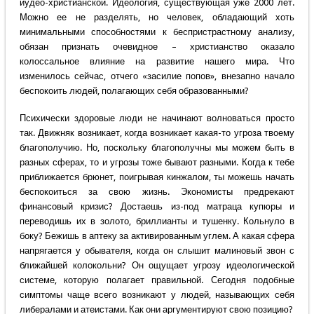
иудео-христианской. Идеология, существующая уже 2000 лет.
Можно ее не разделять, но человек, обладающий хоть
минимальными способностями к беспристрастному анализу,
обязан признать очевидное – христианство оказало
колоссальное влияние на развитие нашего мира. Что
изменилось сейчас, отчего «засилие попов», внезапно начало
беспокоить людей, полагающих себя образованными?
Психически здоровые люди не начинают волноваться просто
так. Движняк возникает, когда возникает какая-то угроза твоему
благополучию. Но, поскольку благополучны мы можем быть в
разных сферах, то и угрозы тоже бывают разными. Когда к тебе
приближается брюнет, поигрывая кинжалом, ты можешь начать
беспокоиться за свою жизнь. Экономисты предрекают
финансовый кризис? Достаешь из-под матраца купюры и
переводишь их в золото, бриллианты и тушенку. Кольнуло в
боку? Бежишь в аптеку за активированным углем. А какая сфера
напрягается у обывателя, когда он слышит малиновый звон с
ближайшей колокольни? Он ощущает угрозу идеологической
системе, которую полагает правильной. Сегодня подобные
симптомы чаще всего возникают у людей, называющих себя
либералами и атеистами. Как они аргументируют свою позицию?