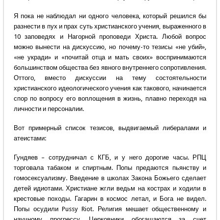
Я пока не наблюдал ни одного человека, который решился бы
разнести в пух и прах суть христианского учения, выраженного в
10 заповедях и Нагорной проповеди Христа. Любой вопрос
можно вынести на дискуссию, но почему-то тезисы «не убий»,
«не укради» и «почитай отца и мать своих» воспринимаются
большинством общества без явного внутреннего сопротивления.
Оттого, вместо дискуссии на тему состоятельности
христианского идеологического учения как такового, начинается
спор по вопросу его воплощения в жизнь, плавно переходя на
личности и персоналии.
Вот примерный список тезисов, выдвигаемый либералами и
атеистами:
Гундяев – сотрудничал с КГБ, и у него дорогие часы. РПЦ
торговала табаком и спиртным. Попы предаются пьянству и
гомосексуализму. Введение в школах Закона Божьего сделает
детей идиотами. Христиане жгли ведьм на кострах и ходили в
крестовые походы. Гагарин в космос летал, и Бога не видел.
Попы осудили Pussy Riot. Религия мешает общественному и
научному прогрессу. Церковники обогащаются за счет