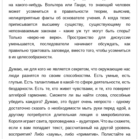
на какого-нибудь Вольтера или Ганди, то знающий человек
может усомниться в правильности теории, выяснив,
нелицеприятные факты об основателе учения. А когда тезис
приписывается высшему существу, существующему по
непознаваемым законам – какие уж тут могут быть споры?
Только «верю-не верю». Пространство для дискуссии
уменьшается, последователи начинают обсуждать, как
правильно трактовать заповеди, вместо того, чтобы усомниться
в их целесообразности.
Думаю, ни для кого не является секретом, что окружающие нас
люди разнятся по своим способностям. Есть умные, есть
глупые. Есть талантливые в какой-то сфере деятельности, есть
бездарности. Есть те, кто живет чувствами, и те, кто поверяет
алгеброй гармонию. Сможете ли вы найти слова, способные
убедить каждого? Думаю, это будет очень непросто - одному
достаточно сказать о необходимости мыть руки перед едой, а
другому потребуется длительная лекция о микробиологии.
Короля играет свита, проповедника – аудитория. Что вы скажете,
если к вам попадает текст, рассчитанный на другой уровень
восприятия? Либо «заумь», либо «примитив». Полистайте на