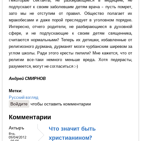
Некоторые сектанты, не разбирающиеся в медицине, не
подпускают к своим заболевшим детям врача – пусть помрет,
зато мы не отступим от правил. Общество полагает их
мракобесами и даже порой преследует в уголовном порядке.
Интересно, отчего родители, не разбирающиеся в духовной
сфере, и не подпускающие к своим детям священника,
считаются нормальными? Теперь их детишки, избавленные от
религиозного дурмана, дурманят мозги чурбанским ширевом за
углом школы. Ради этого кресты пилили? Мне кажется, что от
религии все-таки немного меньше вреда. Хотя педерасты,
разумеется, могут не согласиться :-)
Андрей СМИРНОВ
Метки:
Русский взгляд
Войдите
чтобы оставить комментарии
Комментарии
Ахтыръ
Что значит быть
Втр,
христианином?
09/04/2012