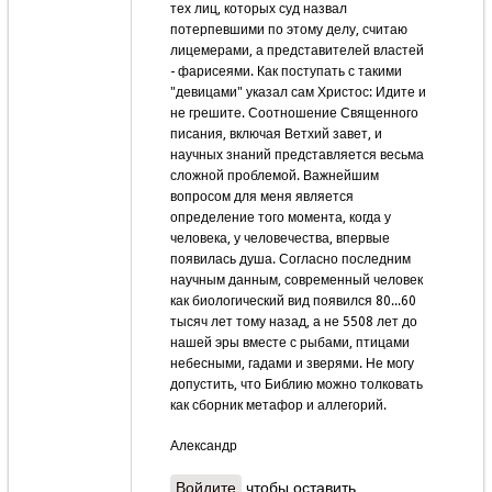
тех лиц, которых суд назвал
потерпевшими по этому делу, считаю
лицемерами, а представителей властей
- фарисеями. Как поступать с такими
"девицами" указал сам Христос: Идите и
не грешите. Соотношение Священного
писания, включая Ветхий завет, и
научных знаний представляется весьма
сложной проблемой. Важнейшим
вопросом для меня является
определение того момента, когда у
человека, у человечества, впервые
появилась душа. Согласно последним
научным данным, современный человек
как биологический вид появился 80...60
тысяч лет тому назад, а не 5508 лет до
нашей эры вместе с рыбами, птицами
небесными, гадами и зверями. Не могу
допустить, что Библию можно толковать
как сборник метафор и аллегорий.
Александр
Войдите
чтобы оставить