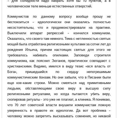
– для солидности надо набрать хотя бы 10 пунктов, а в
человеческом теле меньше естественных отверстий.
Коммунистов по данному вопросу вообще прошу не
беспокоиться – идеологически они оказались полностью
несостоятельны, что и продемонстрировали на практике.
Выключили аппарат репрессий – кончился коммунизм.
Оказалось, что своего там немного. Тема с нетленностью святых
мощей была отработана религиозными культами за сотни лет до
рождения Ильича, причем настоящих святых для этого не
требовалось набивать опилками. Заповеди строителя
коммунизма, как пояснил Зюганов, практически совпадают с
христианскими. Видимо, имелся в виду тезис «вся власть от
Бога», пришедшийся по сердцу непогрешимым
коммунистическим бонзам. Но они забыли, что в Писании были
еще кое-какие строки. Можно смеяться над примитивными
людьми, обставляющими свою веру в высшую силу
религиозными ритуалами, но когда пытаются убить веру,
скопировав ритуалы - это уже не плагиат, а клиника. Я понимаю,
что 70 лет советской власти внушили коммунистам ложную
уверенность в правоте их идеологии. Да вот проблема –
человеку можно запретить высказывать сомнения, но никакой