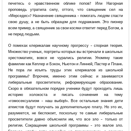
печетесь о нравственном облике попов? Или Нагорная
проповедь утратила силу, оттого, что священник сел на
«Мерседес»? Назначение священника – помогать людям спасти
свою душу, а не быть образцом для подражания. Это пионер
всем пример, а священник за свои косяки ответит перед Богом, а
не перед людьми.
О помехах клерикалам научному прогрессу – спорная теория.
Множество ученых, портреты которых вы встречали в школьных
хрестоматиях, вовсе не чурались религии. Упомяну такие
фамилии как Кеплер и Бэкон, Ньютон и Линней, Пастер и Планк.
Не пора ли изъять труды этих клерикалов из школьной
программы? Впрочем, именно этим сейчас и занимаются
либеральные просветители, реформирующие образование.
Скоро в обязательном порядке ученики будут проходить лишь
историю холокоста и писать сочинения на тему
«гомосексуализм – наш выбор!». Все остальные знания дети
атеистов будут получать за дополнительную плату. Но это их,
разумеется, не беспокоит, поскольку те самые либеральные
просветители давно объяснили им, что все зло – только от
религии. Сокращение школьной программы – это малое зло.