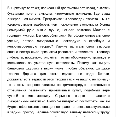
Вы критикуете текст, написанный две тысячи лет назад, пытаясь
буквально понять смыслы, изложенные притчами. Где ваша
либеральная библия? Предъявите 10 заповедей атеиста – мы с
удовольствием разберем, чем поклонение экономиста Ясина
невидимой руке рынка лучше, нежели разговор Моисея с
горящим кустом. Вы способны хотя бы сформулировать свое
учение, связав либеральные нескладухи в стройную и
непротиворечивую теорию? Умение излагать свои взгляды
связно всегда было признаком развитого интеллекта – господа
либералы, продемонстрируйте, что вы обоснованно критикуете
клерикалов за умственную отсталость. Потому как кинуть
банановой шкуркой в икону может любая обезьяна. Ей даже
теорию Дарвина для этого изучать не надо. Кстати,
доказательств верности этой теории так и не нашли, но почему-
то в этом вопросе атеисты не демонстрируют похвального
стремления развенчать примитивный культ, подобный вере
чукчей в мать-моржиху. Серьезно говорю – напишите
либеральный катехизис. Было бы интересно посмотреть, как вы
будете обосновывать священное право человека совокупляться
в задний проход. Заранее сочувствую вашему нелегкому труду