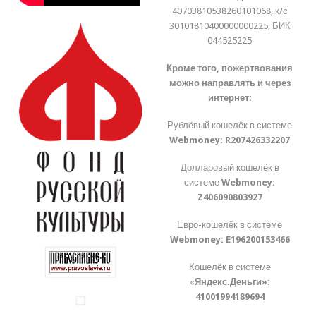
40703810538260101068, к/с
30101810400000000225, БИК
044525225
Кроме того, пожертвования
можно направлять и через
интернет:
Рублёвый кошелёк в системе
Webmoney:
R207426332207
Долларовый кошелёк в
системе
Webmoney:
Z406090803927
Евро-кошелёк в системе
Webmoney:
E196200153466
Кошелёк в системе
«
Яндекс.Деньги»:
41001994189694