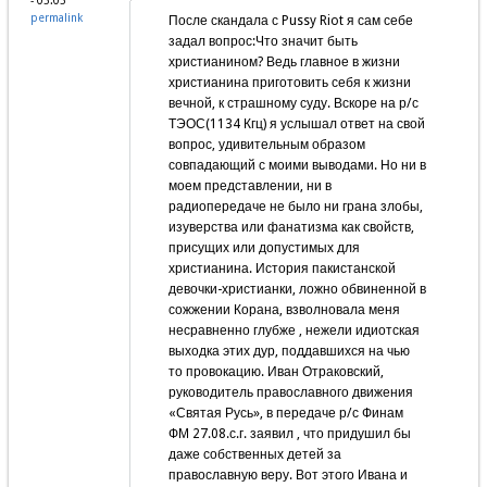
- 05:05
permalink
После скандала с Pussy Riot я сам себе
задал вопрос:Что значит быть
христианином? Ведь главное в жизни
христианина приготовить себя к жизни
вечной, к страшному суду. Вскоре на р/с
ТЭОС(1134 Кгц) я услышал ответ на свой
вопрос, удивительным образом
совпадающий с моими выводами. Но ни в
моем представлении, ни в
радиопередаче не было ни грана злобы,
изуверства или фанатизма как свойств,
присущих или допустимых для
христианина. История пакистанской
девочки-христианки, ложно обвиненной в
сожжении Корана, взволновала меня
несравненно глубже , нежели идиотская
выходка этих дур, поддавшихся на чью
то провокацию. Иван Отраковский,
руководитель православного движения
«Святая Русь», в передаче р/с Финам
ФМ 27.08.с.г. заявил , что придушил бы
даже собственных детей за
православную веру. Вот этого Ивана и