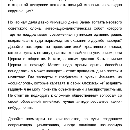
в открытой дискуссии шаткость позиций становится очевидна
окружающим?
Но что нам дела давно минувших дней? Зачем топтать мертвого
советского слона, интернационалистический хобот которого
тщетно наддрачивает современная путинская администрация,
выдавливая оттуда мармеладные сказания о дружбе народов?
Давайте поглядим на представителей креативного класса,
которые кушать не могут, настолько озабочены усилением роли
Церкви в обществе. Кстати, а каким должно быть влияние
Церкви и почему? Может надо храмы срыть, бассейны
понаделать, а может наоборот – стоит проводить дни в постах и
молитвах. Где эксперты с графиками в руках? Извините, но
«социологов», которые картавят в своих бложиках «г`аздавить
гадину!» я не могу признать объективными и беспристрастными.
Не стоит им подходить к сложным общественным вопросам со
своей обрезанной линейкой, лучше антидепрессантов каких-
нибудь попить.
Давайте посмотрим на христианство, по сути, создавшее
современную цивилизацию, иногда ошибочно называемую