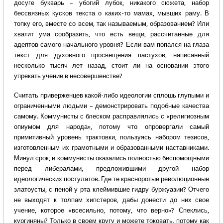
досуге букварь – убогий лубок, никакого сюжета, набор
бессвязных кусков текста о каких-то мамах, мывших раму. В
топку его, вместе со всем, так называемым, образованием? Или
хватит ума сообразить, что есть вещи, рассчитанные для
адептов самого начального уровня? Если вам попался на глаза
текст для духовного просвещения пастухов, написанный
несколько тысяч лет назад, стоит ли на основании этого
упрекать учение в несовершенстве?
Считать приверженцев какой-либо идеологии сплошь глупыми и
ограниченными людьми – демонстрировать подобные качества
самому. Коммунисты с блеском расправлялись с «религиозным
опиумом для народа», потому что опровергали самый
примитивный уровень трактовки, пользуясь набором тезисов,
изготовленным их грамотными и образованными наставниками.
Минул срок, и коммунисты оказались полностью беспомощными
перед либералами, предложившими другой набор
идеологических постулатов. Где те красноротые революционные
златоусты, с пеной у рта клеймившие гидру буржуазии? Отчего
не выходят к толпам хипстеров, дабы донести до них свое
учение, которое «всесильно, потому, что верно»? Спеклись,
кургиняны? Только в своем кругу и можете токовать, потому как