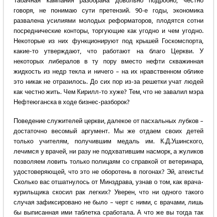
Табачная кампания разобрана довольно подробно, честно
говоря, не понимаю сути претензий. 90-е годы, экономика
развалена усилиями молодых реформаторов, плодятся сотни
посреднические конторы, торгующие как угодно и чем угодно.
Некоторые из них функционируют под крышей Госкомспорта,
какие-то утверждают, что работают на благо Церкви. У
некоторых либералов в ту пору вместо нефти скважинная
жидкость из недр текла и ничего – на их нравственном облике
это никак не отразилось. До сих пор из-за решетки учат людей
как честно жить. Чем Кирилл-то хуже? Тем, что не завалил мэра
Нефтеюганска в ходе бизнес-разборок?
Поведение служителей церкви, далекое от пасхальных лубков –
достаточно весомый аргумент. Мы же отдаем своих детей
только учителям, получившим медаль им. К.Д.Ушинского,
лечимся у врачей, ни разу не подхватившим насморк, а жуликов
позволяем ловить только полицаям со справкой от ветеринара,
удостоверяющей, что это не оборотень в погонах? Эй, атеисты!
Сколько вас отшатнулось от Минздрава, узнав о том, как врача-
курильщика скосил рак легких? Уверен, что ни одного такого
случая зафиксировано не было – черт с ними, с врачами, лишь
бы выписанная ими таблетка сработала. А что же вы тогда так