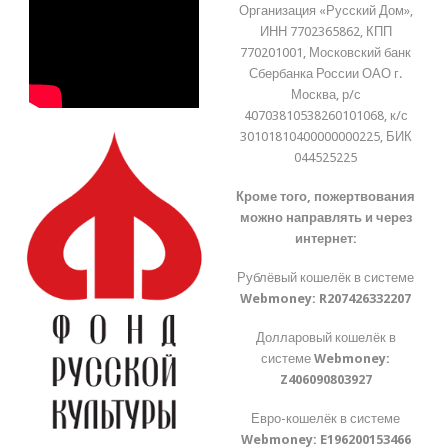
Организация «Русский Дом»,
ИНН 7702365862, КПП
770201001, Московский банк
Сбербанка России ОАО г.
Москва, р/с
40703810538260101068, к/с
30101810400000000225, БИК
044525225
Кроме того, пожертвования
можно направлять и через
интернет:
Рублёвый кошелёк в системе
Webmoney:
R207426332207
Долларовый кошелёк в
системе
Webmoney:
Z406090803927
Евро-кошелёк в системе
Webmoney:
E196200153466