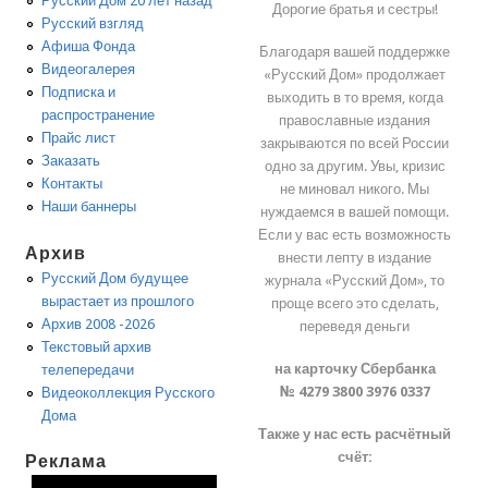
Русский Дом 20 лет назад
Дорогие братья и сестры!
Русский взгляд
Афиша Фонда
Благодаря вашей поддержке
Видеогалерея
«Русский Дом» продолжает
Подписка и
выходить в то время, когда
распространение
православные издания
Прайс лист
закрываются по всей России
Заказать
одно за другим. Увы, кризис
Контакты
не миновал никого. Мы
Наши баннеры
нуждаемся в вашей помощи.
Если у вас есть возможность
Архив
внести лепту в издание
Русский Дом будущее
журнала «Русский Дом», то
вырастает из прошлого
проще всего это сделать,
Архив 2008 -2026
переведя деньги
Текстовый архив
на карточку Сбербанка
телепередачи
№ 4279 3800 3976 0337
Видеоколлекция Русского
Дома
Также у нас есть расчётный
счёт:
Реклама