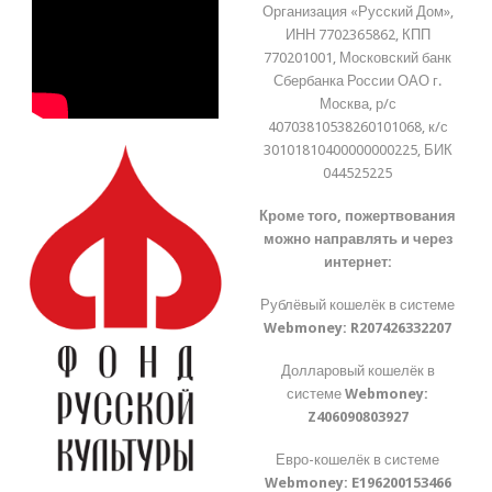
Организация «Русский Дом»,
ИНН 7702365862, КПП
770201001, Московский банк
Сбербанка России ОАО г.
Москва, р/с
40703810538260101068, к/с
30101810400000000225, БИК
044525225
Кроме того, пожертвования
можно направлять и через
интернет:
Рублёвый кошелёк в системе
Webmoney:
R207426332207
Долларовый кошелёк в
системе
Webmoney:
Z406090803927
Евро-кошелёк в системе
Webmoney:
E196200153466