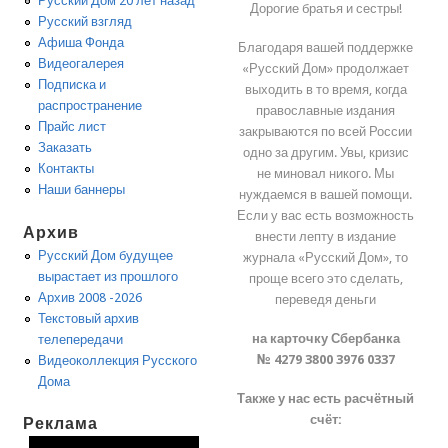
Русский Дом 20 лет назад
Дорогие братья и сестры!
Русский взгляд
Афиша Фонда
Благодаря вашей поддержке
Видеогалерея
«Русский Дом» продолжает
Подписка и
выходить в то время, когда
распространение
православные издания
Прайс лист
закрываются по всей России
Заказать
одно за другим. Увы, кризис
Контакты
не миновал никого. Мы
Наши баннеры
нуждаемся в вашей помощи.
Если у вас есть возможность
Архив
внести лепту в издание
Русский Дом будущее
журнала «Русский Дом», то
вырастает из прошлого
проще всего это сделать,
Архив 2008 -2026
переведя деньги
Текстовый архив
на карточку Сбербанка
телепередачи
№ 4279 3800 3976 0337
Видеоколлекция Русского
Дома
Также у нас есть расчётный
счёт:
Реклама