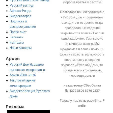
Русский Дом 20 лет назад
Дорогие братья и сестры!
Русский взгляд
Афиша Фонда
Благодаря вашей поддержке
Видеогалерея
«Русский Дом» продолжает
Подписка и
выходить в то время, когда
распространение
православные издания
Прайс лист
закрываются по всей России
Заказать
одно за другим. Увы, кризис
Контакты
не миновал никого. Мы
Наши баннеры
нуждаемся в вашей помощи.
Если у вас есть возможность
Архив
внести лепту в издание
Русский Дом будущее
журнала «Русский Дом», то
вырастает из прошлого
проще всего это сделать,
Архив 2008 -2026
переведя деньги
Текстовый архив
на карточку Сбербанка
телепередачи
№ 4279 3800 3976 0337
Видеоколлекция Русского
Дома
Также у нас есть расчётный
счёт:
Реклама