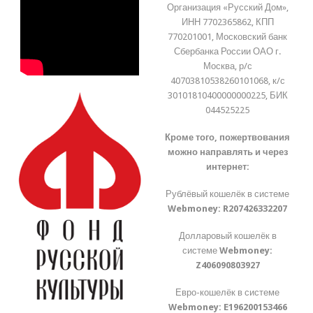
Организация «Русский Дом»,
ИНН 7702365862, КПП
770201001, Московский банк
Сбербанка России ОАО г.
Москва, р/с
40703810538260101068, к/с
30101810400000000225, БИК
044525225
Кроме того, пожертвования
можно направлять и через
интернет:
Рублёвый кошелёк в системе
Webmoney:
R207426332207
Долларовый кошелёк в
системе
Webmoney:
Z406090803927
Евро-кошелёк в системе
Webmoney:
E196200153466