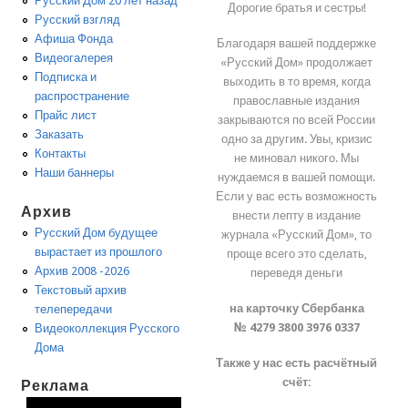
Русский Дом 20 лет назад
Дорогие братья и сестры!
Русский взгляд
Афиша Фонда
Благодаря вашей поддержке
Видеогалерея
«Русский Дом» продолжает
Подписка и
выходить в то время, когда
распространение
православные издания
Прайс лист
закрываются по всей России
Заказать
одно за другим. Увы, кризис
Контакты
не миновал никого. Мы
Наши баннеры
нуждаемся в вашей помощи.
Если у вас есть возможность
Архив
внести лепту в издание
Русский Дом будущее
журнала «Русский Дом», то
вырастает из прошлого
проще всего это сделать,
Архив 2008 -2026
переведя деньги
Текстовый архив
на карточку Сбербанка
телепередачи
№ 4279 3800 3976 0337
Видеоколлекция Русского
Дома
Также у нас есть расчётный
счёт:
Реклама