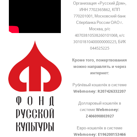
Организация «Русский Дом»,
ИНН 7702365862, КПП
770201001, Московский банк
Сбербанка России ОАО г.
Москва, р/с
40703810538260101068, к/с
30101810400000000225, БИК
044525225
Кроме того, пожертвования
можно направлять и через
интернет:
Рублёвый кошелёк в системе
Webmoney:
R207426332207
Долларовый кошелёк в
системе
Webmoney:
Z406090803927
Евро-кошелёк в системе
Webmoney:
E196200153466