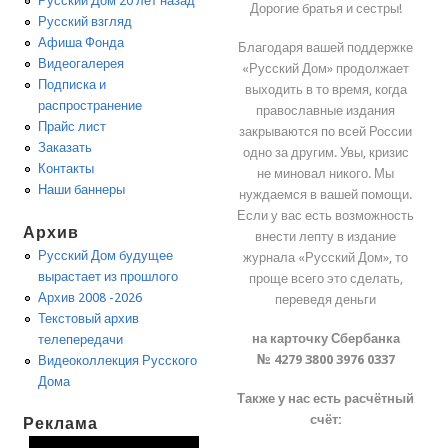
Русский Дом 20 лет назад
Дорогие братья и сестры!
Русский взгляд
Афиша Фонда
Благодаря вашей поддержке
Видеогалерея
«Русский Дом» продолжает
Подписка и
выходить в то время, когда
распространение
православные издания
Прайс лист
закрываются по всей России
Заказать
одно за другим. Увы, кризис
Контакты
не миновал никого. Мы
Наши баннеры
нуждаемся в вашей помощи.
Если у вас есть возможность
Архив
внести лепту в издание
Русский Дом будущее
журнала «Русский Дом», то
вырастает из прошлого
проще всего это сделать,
Архив 2008 -2026
переведя деньги
Текстовый архив
на карточку Сбербанка
телепередачи
№ 4279 3800 3976 0337
Видеоколлекция Русского
Дома
Также у нас есть расчётный
счёт:
Реклама