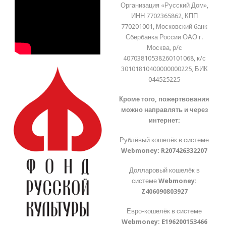
Организация «Русский Дом»,
ИНН 7702365862, КПП
770201001, Московский банк
Сбербанка России ОАО г.
Москва, р/с
40703810538260101068, к/с
30101810400000000225, БИК
044525225
Кроме того, пожертвования
можно направлять и через
интернет:
Рублёвый кошелёк в системе
Webmoney:
R207426332207
Долларовый кошелёк в
системе
Webmoney:
Z406090803927
Евро-кошелёк в системе
Webmoney:
E196200153466