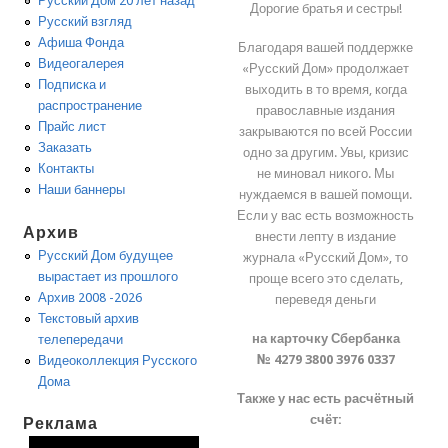
Русский Дом 20 лет назад
Дорогие братья и сестры!
Русский взгляд
Афиша Фонда
Благодаря вашей поддержке
Видеогалерея
«Русский Дом» продолжает
Подписка и
выходить в то время, когда
распространение
православные издания
Прайс лист
закрываются по всей России
Заказать
одно за другим. Увы, кризис
Контакты
не миновал никого. Мы
Наши баннеры
нуждаемся в вашей помощи.
Если у вас есть возможность
Архив
внести лепту в издание
Русский Дом будущее
журнала «Русский Дом», то
вырастает из прошлого
проще всего это сделать,
Архив 2008 -2026
переведя деньги
Текстовый архив
на карточку Сбербанка
телепередачи
№ 4279 3800 3976 0337
Видеоколлекция Русского
Дома
Также у нас есть расчётный
счёт:
Реклама