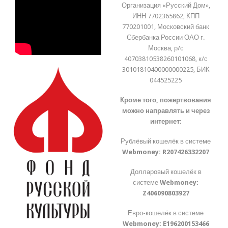
Организация «Русский Дом»,
ИНН 7702365862, КПП
770201001, Московский банк
Сбербанка России ОАО г.
Москва, р/с
40703810538260101068, к/с
30101810400000000225, БИК
044525225
Кроме того, пожертвования
можно направлять и через
интернет:
Рублёвый кошелёк в системе
Webmoney:
R207426332207
Долларовый кошелёк в
системе
Webmoney:
Z406090803927
Евро-кошелёк в системе
Webmoney:
E196200153466