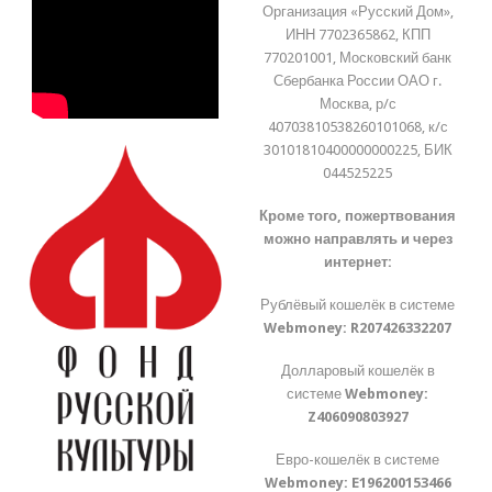
Организация «Русский Дом»,
ИНН 7702365862, КПП
770201001, Московский банк
Сбербанка России ОАО г.
Москва, р/с
40703810538260101068, к/с
30101810400000000225, БИК
044525225
Кроме того, пожертвования
можно направлять и через
интернет:
Рублёвый кошелёк в системе
Webmoney:
R207426332207
Долларовый кошелёк в
системе
Webmoney:
Z406090803927
Евро-кошелёк в системе
Webmoney:
E196200153466