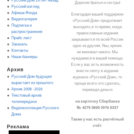
Русский Дом 20 лет назад
Дорогие братья и сестры!
Русский взгляд
Афиша Фонда
Благодаря вашей поддержке
Видеогалерея
«Русский Дом» продолжает
Подписка и
выходить в то время, когда
распространение
православные издания
Прайс лист
закрываются по всей России
Заказать
одно за другим. Увы, кризис
Контакты
не миновал никого. Мы
Наши баннеры
нуждаемся в вашей помощи.
Если у вас есть возможность
Архив
внести лепту в издание
Русский Дом будущее
журнала «Русский Дом», то
вырастает из прошлого
проще всего это сделать,
Архив 2008 -2026
переведя деньги
Текстовый архив
на карточку Сбербанка
телепередачи
№ 4279 3800 3976 0337
Видеоколлекция Русского
Дома
Также у нас есть расчётный
счёт:
Реклама