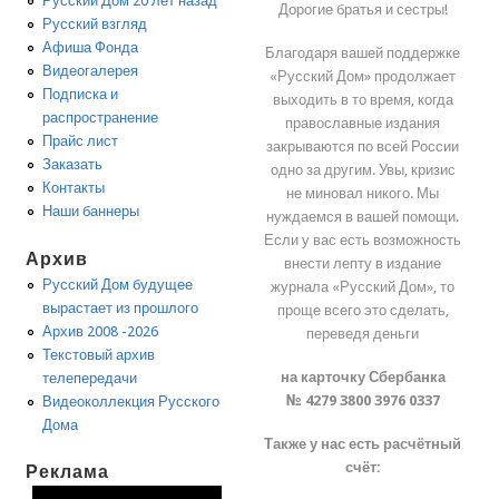
Русский Дом 20 лет назад
Дорогие братья и сестры!
Русский взгляд
Афиша Фонда
Благодаря вашей поддержке
Видеогалерея
«Русский Дом» продолжает
Подписка и
выходить в то время, когда
распространение
православные издания
Прайс лист
закрываются по всей России
Заказать
одно за другим. Увы, кризис
Контакты
не миновал никого. Мы
Наши баннеры
нуждаемся в вашей помощи.
Если у вас есть возможность
Архив
внести лепту в издание
Русский Дом будущее
журнала «Русский Дом», то
вырастает из прошлого
проще всего это сделать,
Архив 2008 -2026
переведя деньги
Текстовый архив
на карточку Сбербанка
телепередачи
№ 4279 3800 3976 0337
Видеоколлекция Русского
Дома
Также у нас есть расчётный
счёт:
Реклама