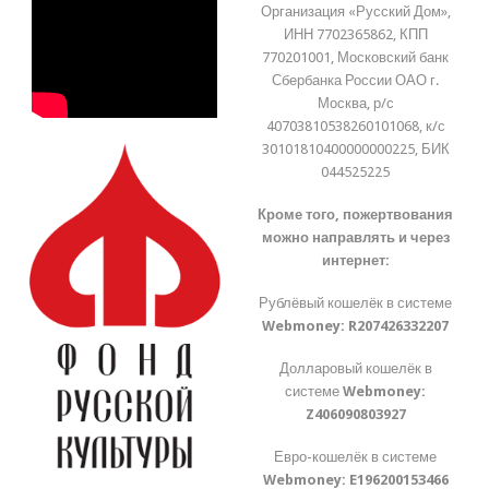
Организация «Русский Дом»,
ИНН 7702365862, КПП
770201001, Московский банк
Сбербанка России ОАО г.
Москва, р/с
40703810538260101068, к/с
30101810400000000225, БИК
044525225
Кроме того, пожертвования
можно направлять и через
интернет:
Рублёвый кошелёк в системе
Webmoney:
R207426332207
Долларовый кошелёк в
системе
Webmoney:
Z406090803927
Евро-кошелёк в системе
Webmoney:
E196200153466