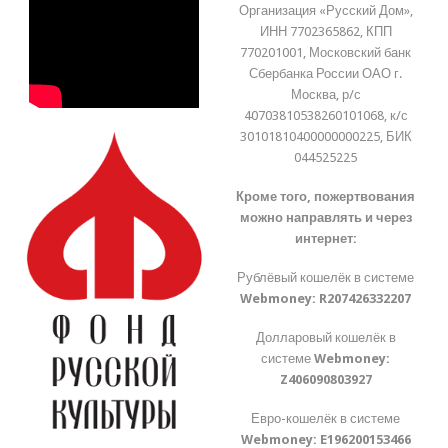
Организация «Русский Дом»,
ИНН 7702365862, КПП
770201001, Московский банк
Сбербанка России ОАО г.
Москва, р/с
40703810538260101068, к/с
30101810400000000225, БИК
044525225
Кроме того, пожертвования
можно направлять и через
интернет:
Рублёвый кошелёк в системе
Webmoney:
R207426332207
Долларовый кошелёк в
системе
Webmoney:
Z406090803927
Евро-кошелёк в системе
Webmoney:
E196200153466