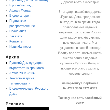
Русский Дом 20 лет назад
Дорогие братья и сестры!
Русский взгляд
Афиша Фонда
Благодаря вашей поддержке
Видеогалерея
«Русский Дом» продолжает
Подписка и
выходить в то время, когда
распространение
православные издания
Прайс лист
закрываются по всей России
Заказать
одно за другим. Увы, кризис
Контакты
не миновал никого. Мы
Наши баннеры
нуждаемся в вашей помощи.
Если у вас есть возможность
Архив
внести лепту в издание
Русский Дом будущее
журнала «Русский Дом», то
вырастает из прошлого
проще всего это сделать,
Архив 2008 -2026
переведя деньги
Текстовый архив
на карточку Сбербанка
телепередачи
№ 4279 3800 3976 0337
Видеоколлекция Русского
Дома
Также у нас есть расчётный
счёт:
Реклама