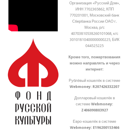
Организация «Русский Дом»,
ИНН 7702365862, КПП
770201001, Московский банк
Сбербанка России ОАО г.
Москва, р/с
40703810538260101068, к/с
30101810400000000225, БИК
044525225
Кроме того, пожертвования
можно направлять и через
интернет:
Рублёвый кошелёк в системе
Webmoney:
R207426332207
Долларовый кошелёк в
системе
Webmoney:
Z406090803927
Евро-кошелёк в системе
Webmoney:
E196200153466