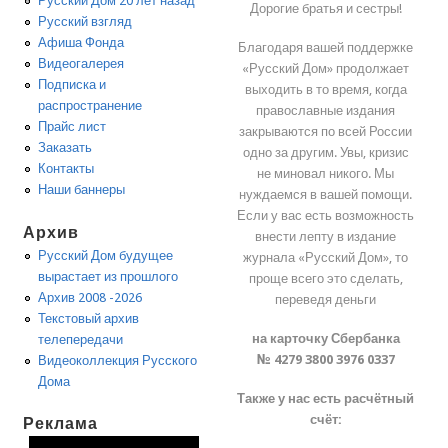
Русский Дом 20 лет назад
Дорогие братья и сестры!
Русский взгляд
Афиша Фонда
Благодаря вашей поддержке
Видеогалерея
«Русский Дом» продолжает
Подписка и
выходить в то время, когда
распространение
православные издания
Прайс лист
закрываются по всей России
Заказать
одно за другим. Увы, кризис
Контакты
не миновал никого. Мы
Наши баннеры
нуждаемся в вашей помощи.
Если у вас есть возможность
Архив
внести лепту в издание
Русский Дом будущее
журнала «Русский Дом», то
вырастает из прошлого
проще всего это сделать,
Архив 2008 -2026
переведя деньги
Текстовый архив
на карточку Сбербанка
телепередачи
№ 4279 3800 3976 0337
Видеоколлекция Русского
Дома
Также у нас есть расчётный
счёт:
Реклама