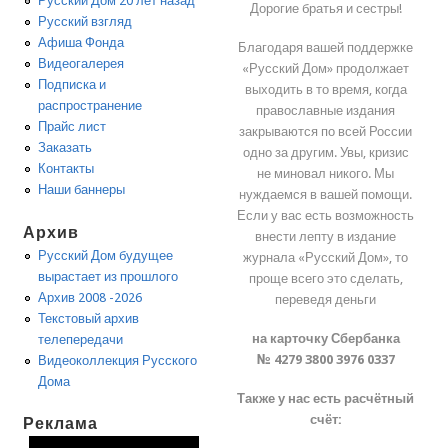
Русский Дом 20 лет назад
Дорогие братья и сестры!
Русский взгляд
Афиша Фонда
Благодаря вашей поддержке
Видеогалерея
«Русский Дом» продолжает
Подписка и
выходить в то время, когда
распространение
православные издания
Прайс лист
закрываются по всей России
Заказать
одно за другим. Увы, кризис
Контакты
не миновал никого. Мы
Наши баннеры
нуждаемся в вашей помощи.
Если у вас есть возможность
Архив
внести лепту в издание
Русский Дом будущее
журнала «Русский Дом», то
вырастает из прошлого
проще всего это сделать,
Архив 2008 -2026
переведя деньги
Текстовый архив
на карточку Сбербанка
телепередачи
№ 4279 3800 3976 0337
Видеоколлекция Русского
Дома
Также у нас есть расчётный
счёт:
Реклама