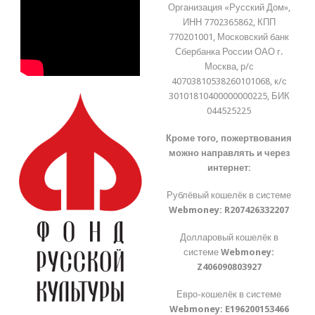
Организация «Русский Дом»,
ИНН 7702365862, КПП
770201001, Московский банк
Сбербанка России ОАО г.
Москва, р/с
40703810538260101068, к/с
30101810400000000225, БИК
044525225
Кроме того, пожертвования
можно направлять и через
интернет:
Рублёвый кошелёк в системе
Webmoney:
R207426332207
Долларовый кошелёк в
системе
Webmoney:
Z406090803927
Евро-кошелёк в системе
Webmoney:
E196200153466