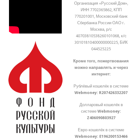
Организация «Русский Дом»,
ИНН 7702365862, КПП
770201001, Московский банк
Сбербанка России ОАО г.
Москва, р/с
40703810538260101068, к/с
30101810400000000225, БИК
044525225
Кроме того, пожертвования
можно направлять и через
интернет:
Рублёвый кошелёк в системе
Webmoney:
R207426332207
Долларовый кошелёк в
системе
Webmoney:
Z406090803927
Евро-кошелёк в системе
Webmoney:
E196200153466