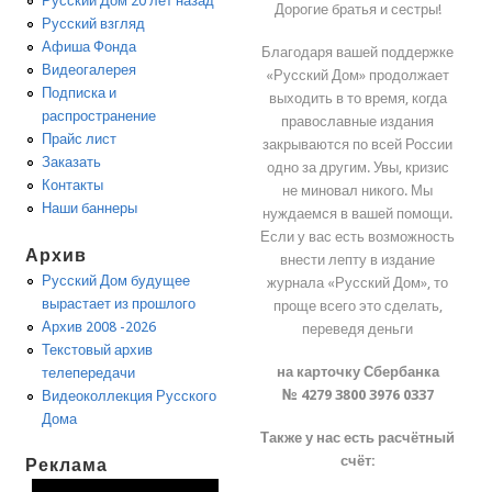
Русский Дом 20 лет назад
Дорогие братья и сестры!
Русский взгляд
Афиша Фонда
Благодаря вашей поддержке
Видеогалерея
«Русский Дом» продолжает
Подписка и
выходить в то время, когда
распространение
православные издания
Прайс лист
закрываются по всей России
Заказать
одно за другим. Увы, кризис
Контакты
не миновал никого. Мы
Наши баннеры
нуждаемся в вашей помощи.
Если у вас есть возможность
Архив
внести лепту в издание
Русский Дом будущее
журнала «Русский Дом», то
вырастает из прошлого
проще всего это сделать,
Архив 2008 -2026
переведя деньги
Текстовый архив
на карточку Сбербанка
телепередачи
№ 4279 3800 3976 0337
Видеоколлекция Русского
Дома
Также у нас есть расчётный
счёт:
Реклама