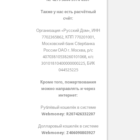
Также у нас есть расчётный
счёт:
Организация «Русский Дом», ИНН
7702365862, КПП 770201001,
Московский банк Сбербанка
России ОАО г. Москва, р/с
40703810538260101068, к/с
30101810400000000225, БИК
044525225
Кроме того, пожертвования
можно направлять и через
интернет:
Рублёвый кошелёк в системе
Webmoney:
R207426332207
Долларовый кошелёк в системе
Webmoney:
Z406090803927