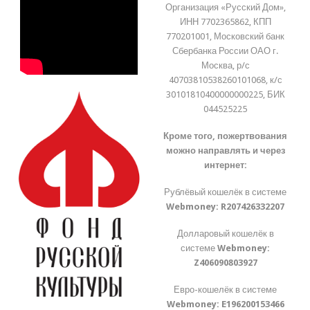
Организация «Русский Дом»,
ИНН 7702365862, КПП
770201001, Московский банк
Сбербанка России ОАО г.
Москва, р/с
40703810538260101068, к/с
30101810400000000225, БИК
044525225
Кроме того, пожертвования
можно направлять и через
интернет:
Рублёвый кошелёк в системе
Webmoney:
R207426332207
Долларовый кошелёк в
системе
Webmoney:
Z406090803927
Евро-кошелёк в системе
Webmoney:
E196200153466