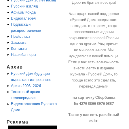
Русский Дом 20 лет назад
Дорогие братья и сестры!
Русский взгляд
Афиша Фонда
Благодаря вашей поддержке
Видеогалерея
«Русский Дом» продолжает
Подписка и
выходить в то время, когда
распространение
православные издания
Прайс лист
закрываются по всей России
Заказать
одно за другим. Увы, кризис
Контакты
не миновал никого. Мы
Наши баннеры
нуждаемся в вашей помощи.
Если у вас есть возможность
Архив
внести лепту в издание
Русский Дом будущее
журнала «Русский Дом», то
вырастает из прошлого
проще всего это сделать,
Архив 2008 -2026
переведя деньги
Текстовый архив
на карточку Сбербанка
телепередачи
№ 4279 3800 3976 0337
Видеоколлекция Русского
Дома
Также у нас есть расчётный
счёт:
Реклама