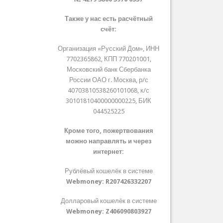
Также у нас есть расчётный
счёт:
Организация «Русский Дом», ИНН
7702365862, КПП 770201001,
Московский банк Сбербанка
России ОАО г. Москва, р/с
40703810538260101068, к/с
30101810400000000225, БИК
044525225
Кроме того, пожертвования
можно направлять и через
интернет:
Рублёвый кошелёк в системе
Webmoney:
R207426332207
Долларовый кошелёк в системе
Webmoney:
Z406090803927