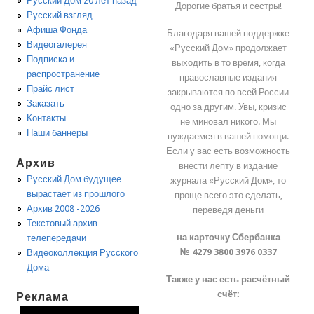
Русский Дом 20 лет назад
Дорогие братья и сестры!
Русский взгляд
Афиша Фонда
Благодаря вашей поддержке
Видеогалерея
«Русский Дом» продолжает
Подписка и
выходить в то время, когда
распространение
православные издания
Прайс лист
закрываются по всей России
Заказать
одно за другим. Увы, кризис
Контакты
не миновал никого. Мы
Наши баннеры
нуждаемся в вашей помощи.
Если у вас есть возможность
Архив
внести лепту в издание
Русский Дом будущее
журнала «Русский Дом», то
вырастает из прошлого
проще всего это сделать,
Архив 2008 -2026
переведя деньги
Текстовый архив
на карточку Сбербанка
телепередачи
№ 4279 3800 3976 0337
Видеоколлекция Русского
Дома
Также у нас есть расчётный
счёт:
Реклама