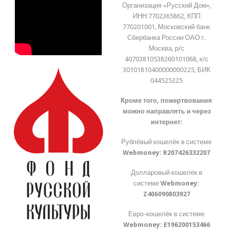
Организация «Русский Дом»,
ИНН 7702365862, КПП
770201001, Московский банк
Сбербанка России ОАО г.
Москва, р/с
40703810538260101068, к/с
30101810400000000225, БИК
044525225
Кроме того, пожертвования
можно направлять и через
интернет:
Рублёвый кошелёк в системе
Webmoney:
R207426332207
Долларовый кошелёк в
системе
Webmoney:
Z406090803927
Евро-кошелёк в системе
Webmoney:
E196200153466