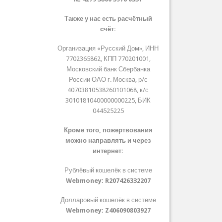
Также у нас есть расчётный
счёт:
Организация «Русский Дом», ИНН
7702365862, КПП 770201001,
Московский банк Сбербанка
России ОАО г. Москва, р/с
40703810538260101068, к/с
30101810400000000225, БИК
044525225
Кроме того, пожертвования
можно направлять и через
интернет:
Рублёвый кошелёк в системе
Webmoney:
R207426332207
Долларовый кошелёк в системе
Webmoney:
Z406090803927