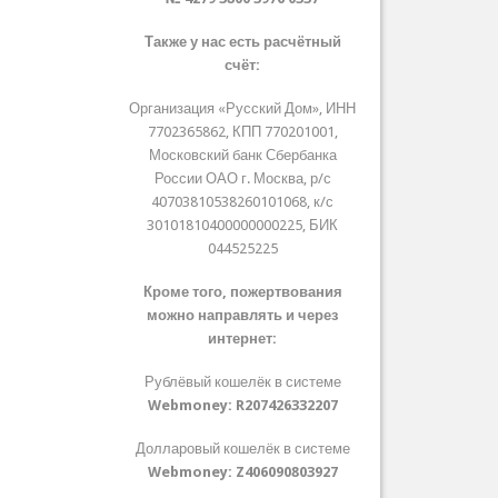
Также у нас есть расчётный
счёт:
Организация «Русский Дом», ИНН
7702365862, КПП 770201001,
Московский банк Сбербанка
России ОАО г. Москва, р/с
40703810538260101068, к/с
30101810400000000225, БИК
044525225
Кроме того, пожертвования
можно направлять и через
интернет:
Рублёвый кошелёк в системе
Webmoney:
R207426332207
Долларовый кошелёк в системе
Webmoney:
Z406090803927