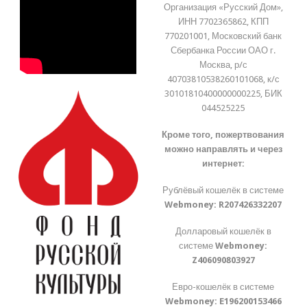
Организация «Русский Дом»,
ИНН 7702365862, КПП
770201001, Московский банк
Сбербанка России ОАО г.
Москва, р/с
40703810538260101068, к/с
30101810400000000225, БИК
044525225
Кроме того, пожертвования
можно направлять и через
интернет:
Рублёвый кошелёк в системе
Webmoney:
R207426332207
Долларовый кошелёк в
системе
Webmoney:
Z406090803927
Евро-кошелёк в системе
Webmoney:
E196200153466