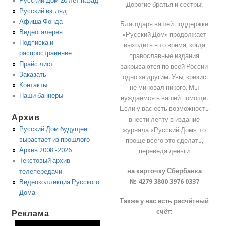
Русский Дом 20 лет назад
Дорогие братья и сестры!
Русский взгляд
Афиша Фонда
Благодаря вашей поддержке
Видеогалерея
«Русский Дом» продолжает
Подписка и
выходить в то время, когда
распространение
православные издания
Прайс лист
закрываются по всей России
Заказать
одно за другим. Увы, кризис
Контакты
не миновал никого. Мы
Наши баннеры
нуждаемся в вашей помощи.
Если у вас есть возможность
Архив
внести лепту в издание
Русский Дом будущее
журнала «Русский Дом», то
вырастает из прошлого
проще всего это сделать,
Архив 2008 -2026
переведя деньги
Текстовый архив
на карточку Сбербанка
телепередачи
№ 4279 3800 3976 0337
Видеоколлекция Русского
Дома
Также у нас есть расчётный
счёт:
Реклама