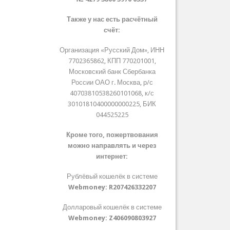
Также у нас есть расчётный
счёт:
Организация «Русский Дом», ИНН
7702365862, КПП 770201001,
Московский банк Сбербанка
России ОАО г. Москва, р/с
40703810538260101068, к/с
30101810400000000225, БИК
044525225
Кроме того, пожертвования
можно направлять и через
интернет:
Рублёвый кошелёк в системе
Webmoney:
R207426332207
Долларовый кошелёк в системе
Webmoney:
Z406090803927