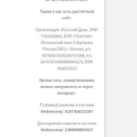
Также у нас есть расчётный
счёт:
Организация «Русский Дом», ИНН
7702365862, КПП 770201001,
Московский банк Сбербанка
России ОАО г. Москва, р/с
40703810538260101068, к/с
30101810400000000225, БИК
044525225
Кроме того, пожертвования
можно направлять и через
интернет:
Рублёвый кошелёк в системе
Webmoney:
R207426332207
Долларовый кошелёк в системе
Webmoney:
Z406090803927