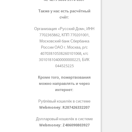
Также у нас есть расчётный
счёт:
Организация «Русский Дом», ИНН
7702365862, КПП 770201001,
Московский банк Сбербанка
России ОАО г. Москва, р/с
40703810538260101068, к/с
30101810400000000225, БИК
044525225
Кроме того, пожертвования
можно направлять и через
интернет:
Рублёвый кошелёк в системе
Webmoney:
R207426332207
Долларовый кошелёк в системе
Webmoney:
Z406090803927