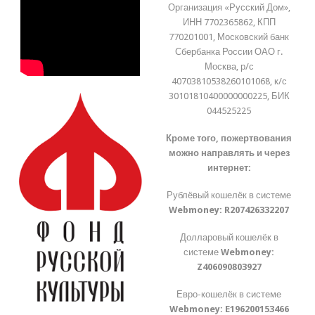
Организация «Русский Дом»,
ИНН 7702365862, КПП
770201001, Московский банк
Сбербанка России ОАО г.
Москва, р/с
40703810538260101068, к/с
30101810400000000225, БИК
044525225
Кроме того, пожертвования
можно направлять и через
интернет:
Рублёвый кошелёк в системе
Webmoney:
R207426332207
Долларовый кошелёк в
системе
Webmoney:
Z406090803927
Евро-кошелёк в системе
Webmoney:
E196200153466