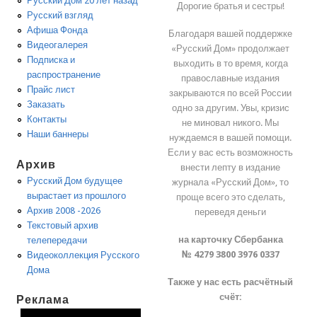
Русский Дом 20 лет назад
Дорогие братья и сестры!
Русский взгляд
Афиша Фонда
Благодаря вашей поддержке
Видеогалерея
«Русский Дом» продолжает
Подписка и
выходить в то время, когда
распространение
православные издания
Прайс лист
закрываются по всей России
Заказать
одно за другим. Увы, кризис
Контакты
не миновал никого. Мы
Наши баннеры
нуждаемся в вашей помощи.
Если у вас есть возможность
Архив
внести лепту в издание
Русский Дом будущее
журнала «Русский Дом», то
вырастает из прошлого
проще всего это сделать,
Архив 2008 -2026
переведя деньги
Текстовый архив
на карточку Сбербанка
телепередачи
№ 4279 3800 3976 0337
Видеоколлекция Русского
Дома
Также у нас есть расчётный
счёт:
Реклама