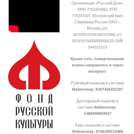
Организация «Русский Дом»,
ИНН 7702365862, КПП
770201001, Московский банк
Сбербанка России ОАО г.
Москва, р/с
40703810538260101068, к/с
30101810400000000225, БИК
044525225
Кроме того, пожертвования
можно направлять и через
интернет:
Рублёвый кошелёк в системе
Webmoney:
R207426332207
Долларовый кошелёк в
системе
Webmoney:
Z406090803927
Евро-кошелёк в системе
Webmoney:
E196200153466