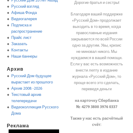
Русский Дом 20 лет назад
Дорогие братья и сестры!
Русский взгляд
Афиша Фонда
Благодаря вашей поддержке
Видеогалерея
«Русский Дом» продолжает
Подписка и
выходить в то время, когда
распространение
православные издания
Прайс лист
закрываются по всей России
Заказать
одно за другим. Увы, кризис
Контакты
не миновал никого. Мы
Наши баннеры
нуждаемся в вашей помощи.
Если у вас есть возможность
Архив
внести лепту в издание
Русский Дом будущее
журнала «Русский Дом», то
вырастает из прошлого
проще всего это сделать,
Архив 2008 -2026
переведя деньги
Текстовый архив
на карточку Сбербанка
телепередачи
№ 4279 3800 3976 0337
Видеоколлекция Русского
Дома
Также у нас есть расчётный
счёт:
Реклама