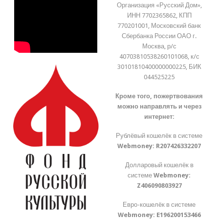
Организация «Русский Дом»,
ИНН 7702365862, КПП
770201001, Московский банк
Сбербанка России ОАО г.
Москва, р/с
40703810538260101068, к/с
30101810400000000225, БИК
044525225
Кроме того, пожертвования
можно направлять и через
интернет:
Рублёвый кошелёк в системе
Webmoney:
R207426332207
Долларовый кошелёк в
системе
Webmoney:
Z406090803927
Евро-кошелёк в системе
Webmoney:
E196200153466