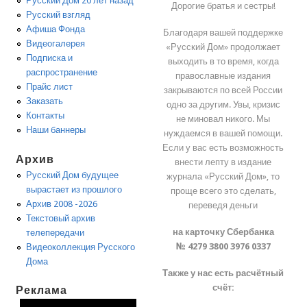
Русский Дом 20 лет назад
Дорогие братья и сестры!
Русский взгляд
Афиша Фонда
Благодаря вашей поддержке
Видеогалерея
«Русский Дом» продолжает
Подписка и
выходить в то время, когда
распространение
православные издания
Прайс лист
закрываются по всей России
Заказать
одно за другим. Увы, кризис
Контакты
не миновал никого. Мы
Наши баннеры
нуждаемся в вашей помощи.
Если у вас есть возможность
Архив
внести лепту в издание
Русский Дом будущее
журнала «Русский Дом», то
вырастает из прошлого
проще всего это сделать,
Архив 2008 -2026
переведя деньги
Текстовый архив
на карточку Сбербанка
телепередачи
№ 4279 3800 3976 0337
Видеоколлекция Русского
Дома
Также у нас есть расчётный
счёт:
Реклама