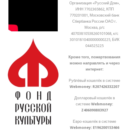
Организация «Русский Дом»,
ИНН 7702365862, КПП
770201001, Московский банк
Сбербанка России ОАО г.
Москва, р/с
40703810538260101068, к/с
30101810400000000225, БИК
044525225
Кроме того, пожертвования
можно направлять и через
интернет:
Рублёвый кошелёк в системе
Webmoney:
R207426332207
Долларовый кошелёк в
системе
Webmoney:
Z406090803927
Евро-кошелёк в системе
Webmoney:
E196200153466