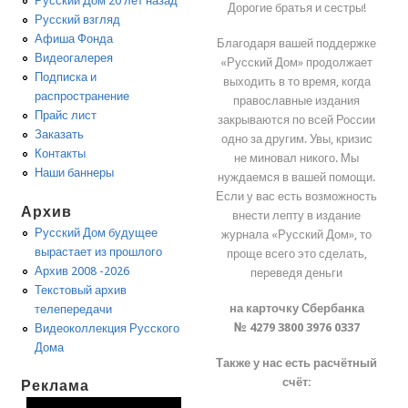
Русский Дом 20 лет назад
Дорогие братья и сестры!
Русский взгляд
Афиша Фонда
Благодаря вашей поддержке
Видеогалерея
«Русский Дом» продолжает
Подписка и
выходить в то время, когда
распространение
православные издания
Прайс лист
закрываются по всей России
Заказать
одно за другим. Увы, кризис
Контакты
не миновал никого. Мы
Наши баннеры
нуждаемся в вашей помощи.
Если у вас есть возможность
Архив
внести лепту в издание
Русский Дом будущее
журнала «Русский Дом», то
вырастает из прошлого
проще всего это сделать,
Архив 2008 -2026
переведя деньги
Текстовый архив
на карточку Сбербанка
телепередачи
№ 4279 3800 3976 0337
Видеоколлекция Русского
Дома
Также у нас есть расчётный
счёт:
Реклама